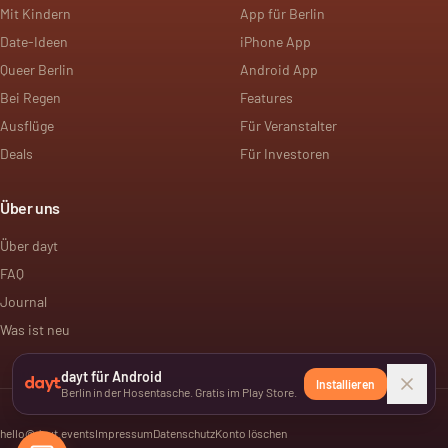
Mit Kindern
App für Berlin
Date-Ideen
iPhone App
Queer Berlin
Android App
Bei Regen
Features
Ausflüge
Für Veranstalter
Deals
Für Investoren
Über uns
Über dayt
FAQ
Journal
Was ist neu
dayt für Android
Installieren
Berlin in der Hosentasche. Gratis im Play Store.
hello@dayt.events
Impressum
Datenschutz
Konto löschen