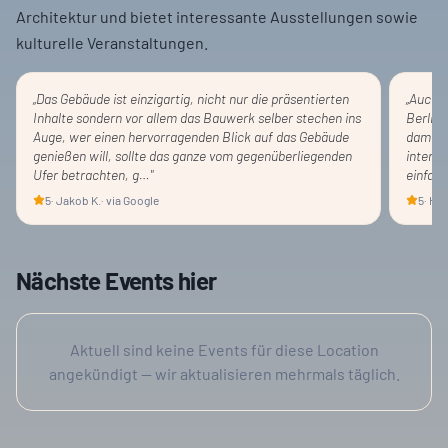
Architektur und bietet interessante Ausstellungen sowie
kulturelle Veranstaltungen.
„
Das Gebäude ist einzigartig, nicht nur die präsentierten
„
Auch w
Inhalte sondern vor allem das Bauwerk selber stechen ins
Berline
Auge, wer einen hervorragenden Blick auf das Gebäude
damali
genießen will, sollte das ganze vom gegenüberliegenden
interes
Ufer betrachten, g…
"
einfach
5
·
Jakob K.
· via Google
5
·
Her
Nächste Events hier
Aktuell sind keine Events für diese Location
angekündigt — wir aktualisieren mehrmals täglich.