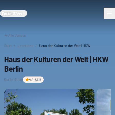
Berlin
·
07:44
Alle Venues
Start
/
Locations
/
Haus der Kulturen der Welt | HKW
Haus der Kulturen der Welt | HKW
Berlin
Berlin-Mitte
4.4
·
3.315