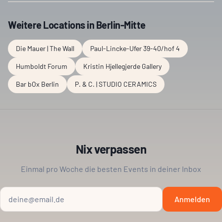
Weitere Locations in
Berlin-Mitte
Die Mauer | The Wall
Paul-Lincke-Ufer 39-40/hof 4
Humboldt Forum
Kristin Hjellegjerde Gallery
Bar bOx Berlin
P. & C. | STUDIO CERAMICS
Nix verpassen
Einmal pro Woche die besten Events in deiner Inbox
Anmelden