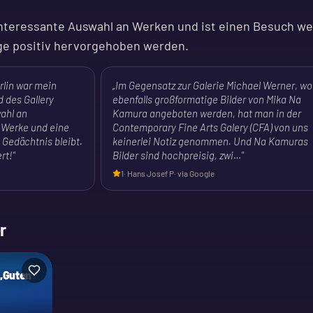
 interessante Auswahl an Werken und ist einen Besuch we
e positiv hervorgehoben werden.
rlin war mein
„
Im Gegensatz zur Galerie Michael Werner, wo
 des Gallery
ebenfalls großformatige Bilder von Mika Na
ahl an
Kamura angeboten werden, hat man in der
 Werke und eine
Contemporary Fine Arts Galery (CFA) von uns
 Gedächtnis bleibt.
keinerlei Notiz genommen. Und Na Kamuras
rt!
"
Bilder sind hochpreisig, zwi…
"
1
·
Hans Josef P
· via Google
r
 „Guten