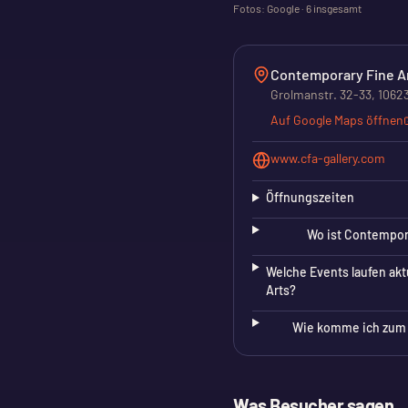
Fotos: Google ·
6
insgesamt
Contemporary Fine A
Grolmanstr. 32-33, 10623
Auf Google Maps öffnen
www.cfa-gallery.com
Öffnungszeiten
Wo ist Contempora
Welche Events laufen akt
Arts?
Wie komme ich zum 
Was Besucher sagen