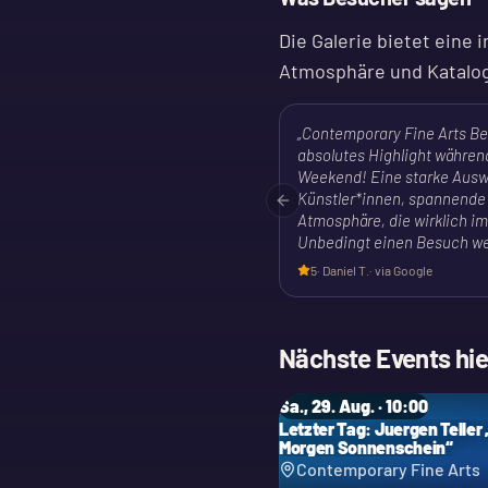
Die Galerie bietet eine
Atmosphäre und Katalog
„
Contemporary Fine Arts Be
absolutes Highlight während
Weekend! Eine starke Ausw
Künstler*innen, spannende
Previous slide
Atmosphäre, die wirklich im
Unbedingt einen Besuch we
5
·
Daniel T.
· via Google
Nächste Events hie
Sa., 29. Aug. · 10:00
Letzter Tag: Juergen Teller
Morgen Sonnenschein“
Contemporary Fine Arts