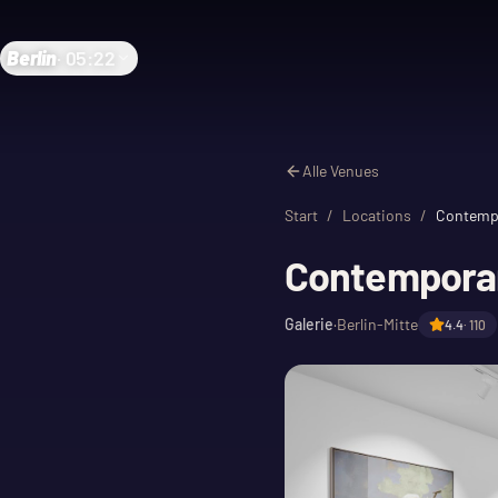
Berlin
·
05:22
Alle Venues
Start
/
Locations
/
Contempo
Contemporary
Galerie
·
Berlin-Mitte
4.4
·
110