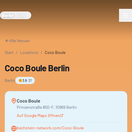
Berlin
·
14:05
Alle Venues
Start
/
Locations
/
Coco Boule
Coco Boule Berlin
Berlin
3.8
·
37
Coco Boule
Prinzenstraße 85D-F, 10969 Berlin
Auf Google Maps öffnen
bechstein-network.com/Coco-Boule