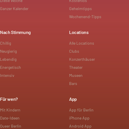
Diese Woche
Kostenlos
Ganzer Kalender
Geheimtipps
Wochenend-Tipps
Nach Stimmung
Locations
Chillig
Alle Locations
Neugierig
Clubs
Lebendig
Konzerthäuser
Energetisch
Theater
Intensiv
Museen
Bars
Für wen?
App
Mit Kindern
App für Berlin
Date-Ideen
iPhone App
Queer Berlin
Android App