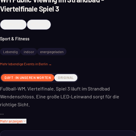
Viertelfinale Spiel 3
Merken
Teilen
Sport & Fitness
Lebendig
indoor
energiegeladen
Mehr
lebendige
Events in Berlin →
DAYT · IN UNSEREN WORTEN
ORIGINAL
Fußball-WM, Viertelfinale. Spiel 3 läuft im Strandbad
Wendenschloss. Eine große LED-Leinwand sorgt für die
richtige Sicht.
Sport und Strandbad, das passt. Hier siehst du das Spiel
Mehr anzeigen
zusammen mit anderen Fans. Das Setting ist entspannt.