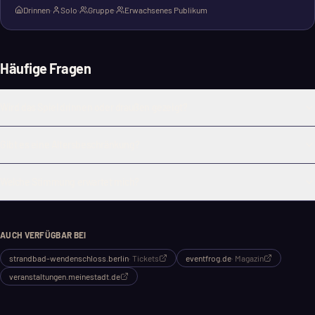
Drinnen
·
Solo
·
Gruppe
·
Erwachsenes Publikum
Häufige Fragen
Wird das Spiel drinnen oder draußen gezeigt?
Gibt es eine Altersbeschränkung?
Welche Stimmung erwartet mich?
AUCH VERFÜGBAR BEI
strandbad-wendenschloss.berlin
·
Tickets
eventfrog.de
·
Magazin
veranstaltungen.meinestadt.de