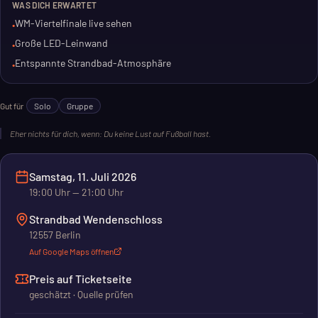
WAS DICH ERWARTET
Einlass ist ab 21 Uhr. Das Spiel beginnt um 23 Uhr. Pack deine
WM-Viertelfinale live sehen
•
Leute ein und sei dabei.
Große LED-Leinwand
•
Entspannte Strandbad-Atmosphäre
•
Gut für
Solo
Gruppe
Eher nichts für dich, wenn:
Du keine Lust auf Fußball hast.
Samstag, 11. Juli 2026
19:00
Uhr
— 21:00 Uhr
Strandbad Wendenschloss
12557 Berlin
Auf Google Maps öffnen
Preis auf Ticketseite
geschätzt · Quelle prüfen