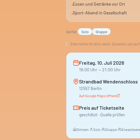
Essen und Getränke vor Ort
•
Sport-Abend in Gesellschaft
•
Gut für
Solo
Gruppe
Eher nichts für dich, wenn:
Du keine Lust auf 
Freitag, 10. Juli 2026
19:00
Uhr
— 21:00 Uhr
Strandbad Wendenschloss
12557 Berlin
Auf Google Maps öffnen
Preis auf Ticketseite
geschätzt · Quelle prüfen
Drinnen
·
Solo
·
Gruppe
·
Erwachsene