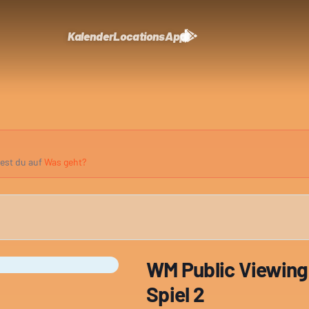
Kalender
Locations
App
dest du auf
Was geht?
WM Public Viewing 
Spiel 2