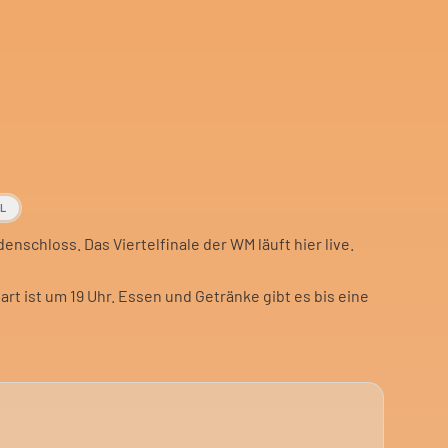
AL
nschloss. Das Viertelfinale der WM läuft hier live.
art ist um 19 Uhr. Essen und Getränke gibt es bis eine
 Sportfans, die das Spiel nicht allein sehen wollen.
ehen.