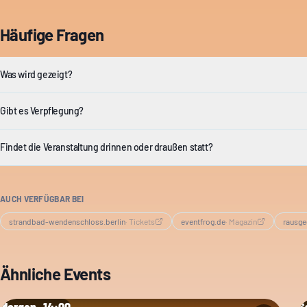
Häufige Fragen
Was wird gezeigt?
Gibt es Verpflegung?
Findet die Veranstaltung drinnen oder draußen statt?
AUCH VERFÜGBAR BEI
strandbad-wendenschloss.berlin
·
Tickets
eventfrog.de
·
Magazin
rausge
Ähnliche Events
Morgen · 14:00
Sa