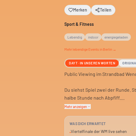
Merken
Teilen
Sport & Fitness
Lebendig
indoor
energiegeladen
Mehr
lebendige
Events in Berlin →
DAYT · IN UNSEREN WORTEN
ORIGIN
Public Viewing im Strandbad Wende
Du siehst Spiel zwei der Runde. St
halbe Stunde nach Abpfiff.
Mehr anzeigen
Das Ganze findet indoor statt. Für
Oder mit Freunden. Einfach hing
WAS DICH ERWARTET
Viertelfinale der WM live sehen
•