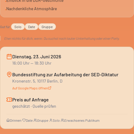
Einblick in die DDR-Geschichte
•
Nachdenkliche Atmosphäre
•
Ein Abend für alle, die sich für Geschichte und gesellschaftliche
Verantwortung interessieren. Es ist eine Gelegenheit, die
Gut für
Solo
Date
Gruppe
Vergangenheit zu verstehen und Bezüge zur Gegenwart zu
ziehen.
Eher nichts für dich, wenn:
Du suchst nach lauter Unterhaltung oder einer Party.
Dienstag, 23. Juni 2026
16:00
Uhr
— 18:30 Uhr
Bundesstiftung zur Aufarbeitung der SED-Diktatur
Kronenstr. 5, 10117 Berlin, D
Auf Google Maps öffnen
Preis auf Anfrage
geschätzt · Quelle prüfen
Drinnen
·
Date
·
Gruppe
·
Solo
·
Erwachsenes Publikum