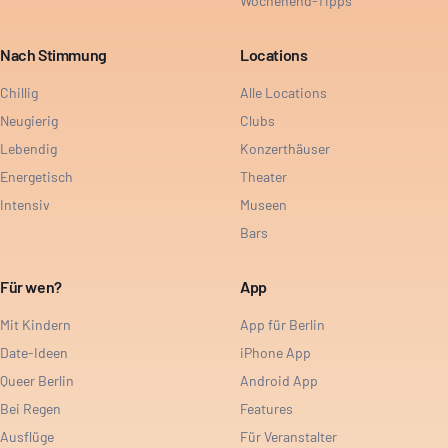
Wochenend-Tipps
Nach Stimmung
Locations
Chillig
Alle Locations
Neugierig
Clubs
Lebendig
Konzerthäuser
Energetisch
Theater
Intensiv
Museen
Bars
Für wen?
App
Mit Kindern
App für Berlin
Date-Ideen
iPhone App
Queer Berlin
Android App
Bei Regen
Features
Ausflüge
Für Veranstalter