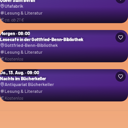
Queer Slam Berlin
Ufafabrik
Lesung & Literatur
ca. ab 21 €
Morgen · 08:00
Lesecafé in der Gottfried-Benn-Bibliothek
Gottfried-Benn-Bibliothek
Lesung & Literatur
Kostenlos
Do., 13. Aug. · 09:00
Nachts im Bücherkeller
Antiquariat Bücherkeller
Lesung & Literatur
Kostenlos