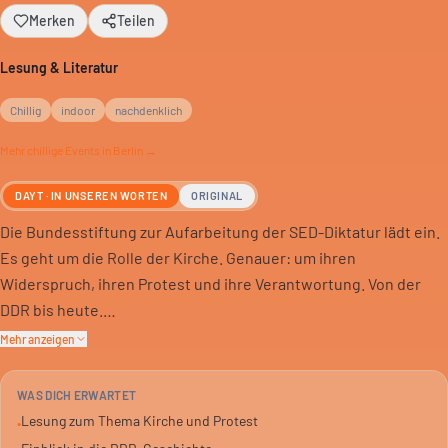
Merken
Teilen
Lesung & Literatur
Chillig
indoor
nachdenklich
Mehr
chillige
Events in Berlin →
DAYT · IN UNSEREN WORTEN
ORIGINAL
Die Bundesstiftung zur Aufarbeitung der SED-Diktatur lädt ein.
Es geht um die Rolle der Kirche. Genauer: um ihren
Widerspruch, ihren Protest und ihre Verantwortung. Von der
DDR bis heute.
Mehr anzeigen
Die Lesung beleuchtet, wie sich kirchliche Institutionen in
Zeiten des Umbruchs positionierten. Welche Haltung nahmen
WAS DICH ERWARTET
sie ein? Wann wurde Widerspruch nötig, und welche
Lesung zum Thema Kirche und Protest
•
Konsequenzen hatte das?