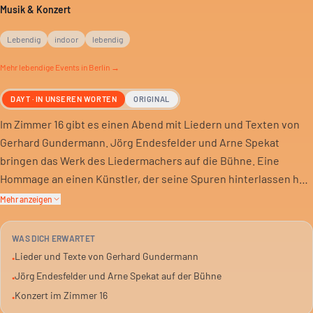
Musik & Konzert
Lebendig
indoor
lebendig
Mehr
lebendige
Events in Berlin →
DAYT · IN UNSEREN WORTEN
ORIGINAL
Im Zimmer 16 gibt es einen Abend mit Liedern und Texten von
Gerhard Gundermann. Jörg Endesfelder und Arne Spekat
bringen das Werk des Liedermachers auf die Bühne. Eine
Hommage an einen Künstler, der seine Spuren hinterlassen hat.
Mehr anzeigen
Gundermann war Baggerfahrer und Poet. Seine Lieder erzählen
Geschichten vom Leben, der Arbeit und den kleinen Dingen.
WAS DICH ERWARTET
Ehrliche Texte, die oft nachdenklich stimmen.
Lieder und Texte von Gerhard Gundermann
•
Jörg Endesfelder und Arne Spekat auf der Bühne
•
Für alle, die handgemachte Musik schätzen. Und die sich gerne
Konzert im Zimmer 16
•
auf tiefgründige Worte einlassen. Ein Abend fernab vom