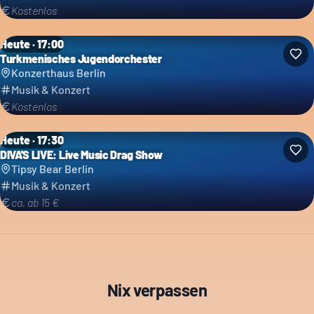
Kostenlos
Heute · 17:00
Turkmenisches Jugendorchester
Konzerthaus Berlin
Musik & Konzert
Kostenlos
Heute · 17:30
DIVA'S LIVE: Live Music Drag Show
Tipsy Bear Berlin
Musik & Konzert
ca. ab 15 €
Nix verpassen