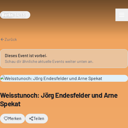
Berlin
·
14:13
Zurück
Dieses Event ist vorbei.
Schau dir ähnliche aktuelle Events weiter unten an.
Weisstunoch: Jörg Endesfelder und Arne
Spekat
Merken
Teilen