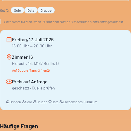
Mainstream.
Gut für
Solo
Date
Gruppe
Eher nichts für dich, wenn:
Du mit dem Namen Gundermann nichts anfangen kannst.
Freitag, 17. Juli 2026
18:00
Uhr
— 20:00 Uhr
Zimmer 16
Florastr. 16, 13187 Berlin, D
Auf Google Maps öffnen
Preis auf Anfrage
geschätzt · Quelle prüfen
Drinnen
·
Solo
·
Gruppe
·
Date
·
Erwachsenes Publikum
Häufige Fragen