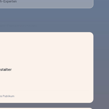
ch-Experten
tware-Entwicklung am Hut hast.
stalter
s Publikum