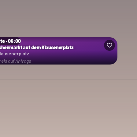
te · 06:00
henmarkt auf dem Klausenerplatz
lausenerplatz
reis auf Anfrage