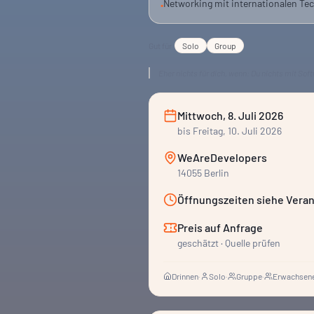
Networking mit internationalen Te
•
Gut für
Solo
Group
Eher nichts für dich, wenn:
Du nichts mit Sof
Mittwoch, 8. Juli 2026
bis
Freitag, 10. Juli 2026
WeAreDevelopers
14055 Berlin
Öffnungszeiten siehe Veran
Preis auf Anfrage
geschätzt · Quelle prüfen
Drinnen
·
Solo
·
Gruppe
·
Erwachsene