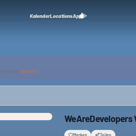
Kalender
Locations
App
dest du auf
Was geht?
WeAreDevelopers 
Merken
Teilen