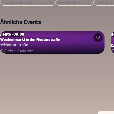
wearedevelopers.com
·
Veranstalter
eventfrog.de
·
Magazin
berlin.de
·
Ma
Ähnliche Events
Heute · 06:00
H
Wochenmarkt in der Nestorstraße
Nestorstraße
C
Preis auf Anfrage