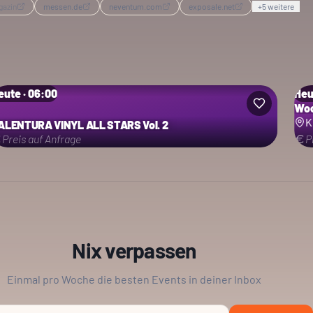
gazin
messen.de
neventum.com
exposale.net
+
5
weitere
eute · 06:00
Heu
Woc
K
ALENTURA VINYL ALL STARS Vol. 2
Preis auf Anfrage
P
Nix verpassen
Einmal pro Woche die besten Events in deiner Inbox