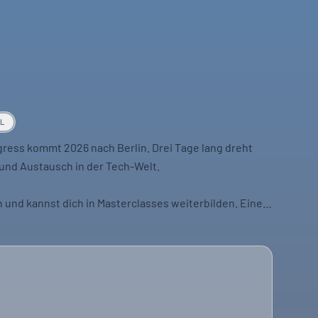
AL
ess kommt 2026 nach Berlin. Drei Tage lang dreht
und Austausch in der Tech-Welt.
n und kannst dich in Masterclasses weiterbilden. Eine
lungen.
stalten. Netzwerken ist hier Programm.