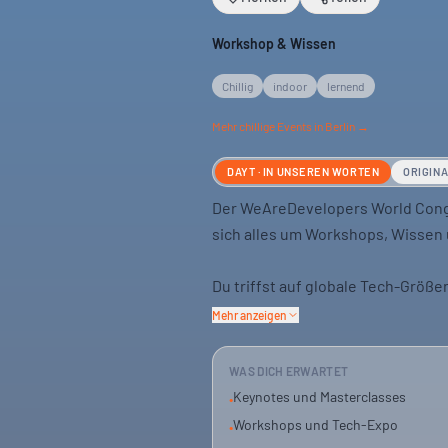
Workshop & Wissen
Chillig
indoor
lernend
Mehr
chillige
Events in Berlin →
DAYT · IN UNSEREN WORTEN
ORIGIN
Der WeAreDevelopers World Congr
sich alles um Workshops, Wissen 
Du triffst auf globale Tech-Größe
Tech-Expo zeigt neueste Entwick
Mehr anzeigen
Es geht darum, die Zukunft zu ge
WAS DICH ERWARTET
Keynotes und Masterclasses
•
Workshops und Tech-Expo
•