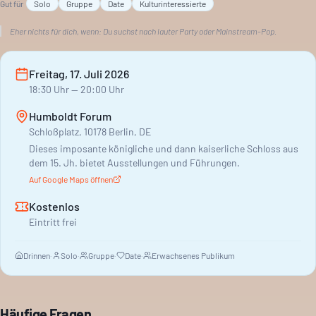
Gut für
Solo
Gruppe
Date
Kulturinteressierte
Eher nichts für dich, wenn:
Du suchst nach lauter Party oder Mainstream-Pop.
Freitag, 17. Juli 2026
18:30
Uhr
— 20:00 Uhr
Humboldt Forum
Schloßplatz, 10178 Berlin, DE
Dieses imposante königliche und dann kaiserliche Schloss aus
dem 15. Jh. bietet Ausstellungen und Führungen.
Auf Google Maps öffnen
Kostenlos
Eintritt frei
Drinnen
·
Solo
·
Gruppe
·
Date
·
Erwachsenes Publikum
Häufige Fragen