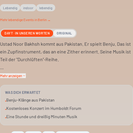
Lebendig
indoor
lebendig
Mehr
lebendige
Events in Berlin →
DAYT · IN UNSEREN WORTEN
ORIGINAL
Ustad Noor Bakhsh kommt aus Pakistan. Er spielt Benju. Das ist
ein Zupfinstrument, das an eine Zither erinnert. Seine Musik ist
Teil der "Durchlüften"-Reihe.
Das Konzert findet im Humboldt Forum statt. Es ist eine Label
Mehr anzeigen
Night von honiunhoni. Das Label hat sich auf Musiker aus
Pakistan spezialisiert.
WAS DICH ERWARTET
Benju-Klänge aus Pakistan
•
Erlebe unerwartete musikalische Begegnungen. Das Label
Kostenloses Konzert im Humboldt Forum
•
honiunhoni steht für "unmögliche Möglichkeiten". Neue
Eine Stunde und dreißig Minuten Musik
•
Hörwelten öffnen sich.