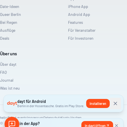
Date-Ideen
iPhone App
Queer Berlin
Android App
Bei Regen
Features
Ausflüge
Für Veranstalter
Deals
Für Investoren
Über uns
Über dayt
FAQ
Journal
Was ist neu
dayt für Android
Installieren
Berlin in der Hosentasche. Gratis im Play Store.
hello@dayt.events
Impressum
Datenschutz
Konto löschen
©
2026
Lieber in der App?
dayt. Alle Rechte vorbehalten.
In dayt öffnen