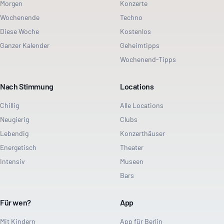
Morgen
Konzerte
Wochenende
Techno
Diese Woche
Kostenlos
Ganzer Kalender
Geheimtipps
Wochenend-Tipps
Nach Stimmung
Locations
Chillig
Alle Locations
Neugierig
Clubs
Lebendig
Konzerthäuser
Energetisch
Theater
Intensiv
Museen
Bars
Für wen?
App
Mit Kindern
App für Berlin