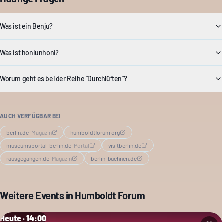
Was ist ein Benju?
Was ist honiunhoni?
Worum geht es bei der Reihe "Durchlüften"?
AUCH VERFÜGBAR BEI
berlin.de
·
Magazin
humboldtforum.org
museumsportal-berlin.de
·
Portal
visitberlin.de
rausgegangen.de
·
Magazin
berlin-buehnen.de
Weitere Events in
Humboldt Forum
Heute · 14:00