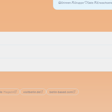
Drinnen
·
Gruppe
·
Date
·
Erwachsene
de
·
Magazin
visitberlin.de
berlin-based.com