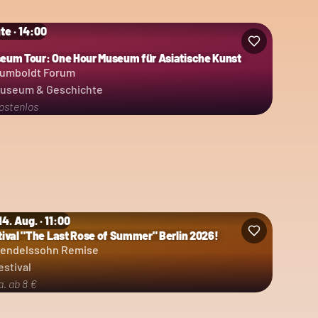
te · 14:00
eum Tour: One Hour Museum für Asiatische Kunst
umboldt Forum
useum & Geschichte
ostenlos
 14. Aug. · 11:00
tival "The Last Rose of Summer" Berlin 2026!
egorie: Festival
endelssohn Remise
estival
a. ab 8 €