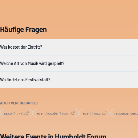
Häufige Fragen
Was kostet der Eintritt?
Welche Art von Musik wird gespielt?
Wo findet das Festival statt?
AUCH VERFÜGBAR BEI
ra.co
·
Tickets
eventfrog.de
·
Magazin
eventfrog.ch
rausgegangen.
Weitere Events in
Humboldt Forum