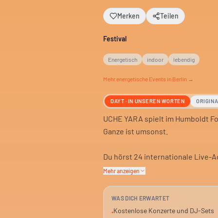
Merken
Teilen
Festival
Energetisch
indoor
lebendig
Mehr
energetische
Events in Berlin →
DAYT · IN UNSEREN WORTEN
ORIGIN
UCHE YARA spielt im Humboldt For
Ganze ist umsonst.
Du hörst 24 internationale Live-Ac
Mehr anzeigen
Das Humboldt Forum ist die Locati
ohne Ticketkosten.
WAS DICH ERWARTET
Kostenlose Konzerte und DJ-Sets
•