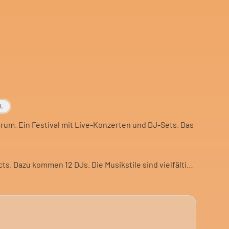
AL
um. Ein Festival mit Live-Konzerten und DJ-Sets. Das
ts. Dazu kommen 12 DJs. Die Musikstile sind vielfältig.
on. Mitten in Berlin. Für einen Abend mit Musik und