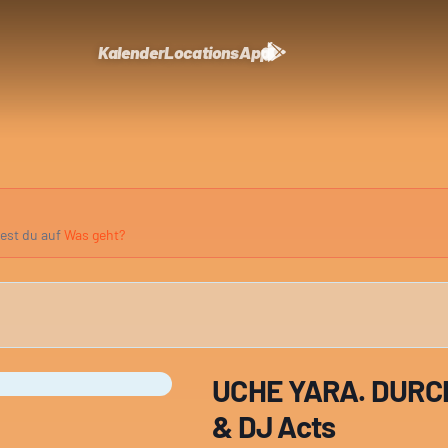
Kalender
Locations
App
dest du auf
Was geht?
UCHE YARA. DURCH
& DJ Acts