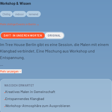
Workshop & Wissen
Chillig
indoor
lernend
Mehr
chillige
Events in Berlin →
DAYT · IN UNSEREN WORTEN
ORIGINAL
Im Tree House Berlin gibt es eine Session, die Malen mit einem
Klangbad verbindet. Eine Mischung aus Workshop und
Entspannung.
Es geht darum, den Kopf freizukriegen und neue Impulse zu
Mehr anzeigen
finden. Kreativität trifft auf meditative Klänge.
WAS DICH ERWARTET
Du kannst alleine kommen oder mit Freunden. Eine gute
Kreatives Malen in Gemeinschaft
•
Gelegenheit, etwas Neues auszuprobieren und den Alltag
Entspannendes Klangbad
•
hinter dir zu lassen.
Workshop-Atmosphäre zum Ausprobieren
•