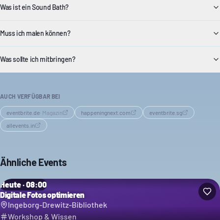
Was ist ein Sound Bath?
Muss ich malen können?
Was sollte ich mitbringen?
AUCH VERFÜGBAR BEI
eventbrite.de
·
Magazin
happeningnext.com
eventbrite.sg
allevents.in
Ähnliche Events
Heute · 08:00
Digitale Fotos optimieren
Ingeborg-Drewitz-Bibliothek
Workshop & Wissen