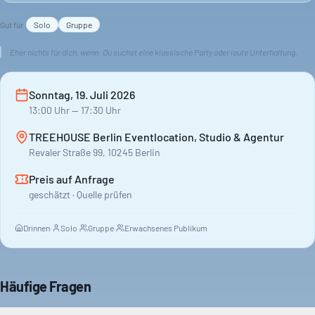
Gut für
Solo
Gruppe
Eher nichts für dich, wenn:
Du suchst eine klassische Party oder laute Unterhaltung.
Sonntag, 19. Juli 2026
13:00
Uhr
— 17:30 Uhr
TREEHOUSE Berlin Eventlocation, Studio & Agentur
Revaler Straße 99, 10245 Berlin
Preis auf Anfrage
geschätzt · Quelle prüfen
Drinnen
·
Solo
·
Gruppe
·
Erwachsenes Publikum
Häufige Fragen