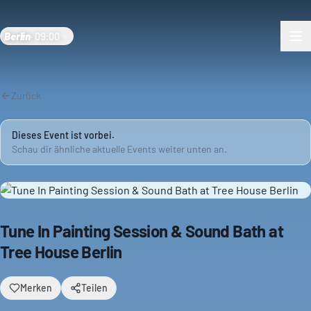
Berlin
·
09:00
Zurück
Dieses Event ist vorbei.
Schau dir ähnliche aktuelle Events weiter unten an.
Tune In Painting Session & Sound Bath at
Tree House Berlin
Merken
Teilen