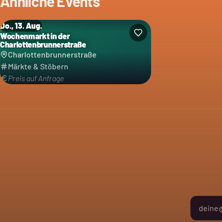
Ähnliche Events
Do., 13. Aug.
Wochenmarkt in der
Charlottenbrunnerstraße
Charlottenbrunnerstraße
Märkte & Stöbern
Preis auf Anfrage