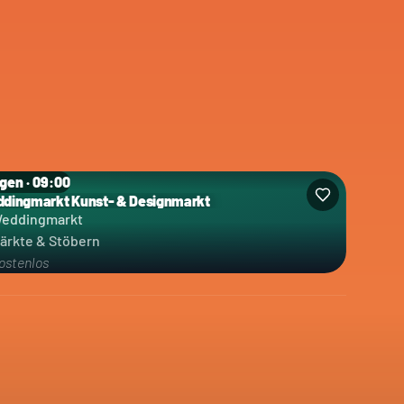
gen · 09:00
dingmarkt Kunst- & Designmarkt
eddingmarkt
ärkte & Stöbern
ostenlos