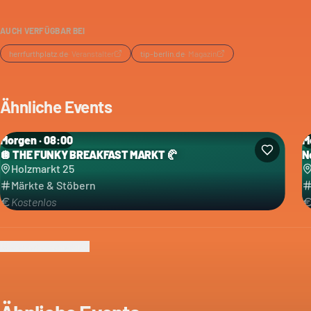
AUCH VERFÜGBAR BEI
herrfurthplatz.de
·
Veranstalter
tip-berlin.de
·
Magazin
Ähnliche Events
Morgen · 08:00
M
🪩 THE FUNKY BREAKFAST MARKT 🥐
N
Holzmarkt 25
Märkte & Stöbern
Kostenlos
Ich bin der Veranstalter