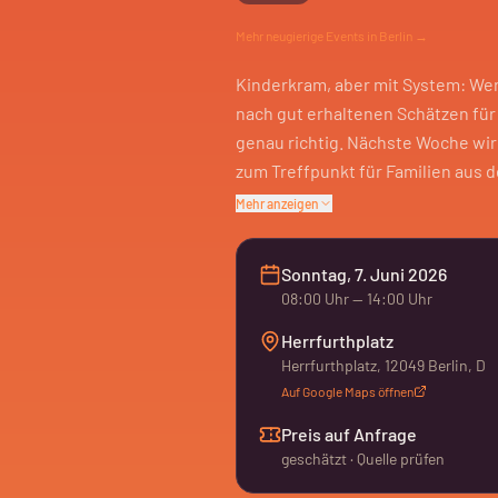
Mehr
neugierige
Events in Berlin →
Kinderkram, aber mit System: Wer 
nach gut erhaltenen Schätzen für
genau richtig. Nächste Woche wir
zum Treffpunkt für Familien aus d
ständig weiterwandert: Spielzeug
Mehr anzeigen
sind, aber noch lange Freude ma
Stöber-Rhythmus. Und ganz neben
Sonntag, 7. Juni 2026
Update, weil man beim Durchlauf
08:00
Uhr
— 14:00 Uhr
Genezareth-Kirche, Herrfurthpl. 14,
Herrfurthplatz
Herrfurthplatz, 12049 Berlin, D
Auf Google Maps öffnen
Preis auf Anfrage
geschätzt · Quelle prüfen