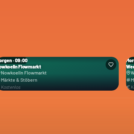
orgen · 09:00
Mor
owkoelln Flowmarkt
Wed
Nowkoelln Flowmarkt
W
Märkte & Stöbern
M
Kostenlos
K