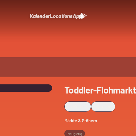
Kalender
Locations
App
Toddler-Flohmarkt
Merken
Teilen
Märkte & Stöbern
Neugierig