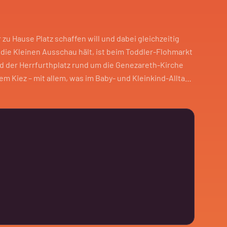
zu Hause Platz schaffen will und dabei gleichzeitig
 die Kleinen Ausschau hält, ist beim Toddler-Flohmarkt
d der Herrfurthplatz rund um die Genezareth-Kirche
em Kiez – mit allem, was im Baby- und Kleinkind-Alltag
, Kleidung und Dinge, die schon zu klein geworden
chen. Schön daran: weniger Neupreis-Feeling, mehr
bei ist das Ganze auch ein bisschen Nachbarschafts-
en fast immer bekannte Gesichter entdeckt.
 Neukölln, Sa 14.6., 10–15 Uhr, ab 5 €