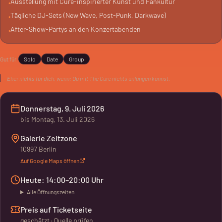
Ausstellung mit Cure-inspirierter Kunst und Fankultur
•
aus privaten Sammlungen sowie alte Eintrittskarten, Plakate
Tägliche DJ-Sets (New Wave, Post-Punk, Darkwave)
•
und Erinnerungsstücke der internationalen Fangemeinde.
After-Show-Partys an den Konzertabenden
•
Es gibt Performances und Live-Musik. Täglich legen DJs New
Gut für
Solo
Date
Group
Wave, Post-Punk und Darkwave auf. An den Konzertabenden
(10.-12. Juli) steigen After-Show-Partys mit Berliner DJs bis
Eher nichts für dich, wenn:
Du mit The Cure nichts anfangen kannst.
Open End.
Donnerstag, 9. Juli 2026
bis
Montag, 13. Juli 2026
Galerie Zeitzone
10997 Berlin
Auf Google Maps öffnen
Heute: 14:00–20:00 Uhr
Alle Öffnungszeiten
Preis auf Ticketseite
geschätzt · Quelle prüfen