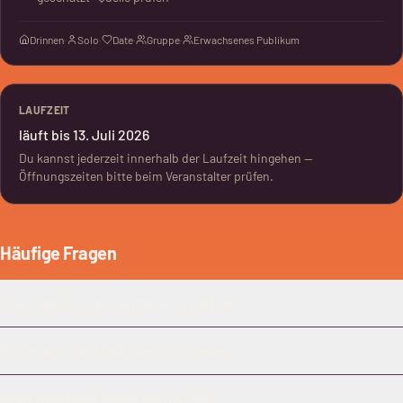
Drinnen
·
Solo
·
Date
·
Gruppe
·
Erwachsenes Publikum
LAUFZEIT
läuft bis 13. Juli 2026
Du kannst jederzeit innerhalb der Laufzeit hingehen —
Öffnungszeiten bitte beim Veranstalter prüfen.
Häufige Fragen
Was ist das Besondere an dieser Ausstellung?
Gibt es auch Live-Musik oder Performances?
Ist die Ausstellung offiziell von The Cure?