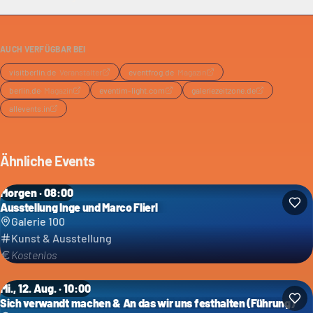
AUCH VERFÜGBAR BEI
visitberlin.de
·
Veranstalter
eventfrog.de
·
Magazin
berlin.de
·
Magazin
eventim-light.com
galeriezeitzone.de
allevents.in
Ähnliche Events
Morgen · 08:00
Ausstellung Inge und Marco Flierl
Galerie 100
Kunst & Ausstellung
Kostenlos
Mi., 12. Aug. · 10:00
Sich verwandt machen & An das wir uns festhalten (Führung)