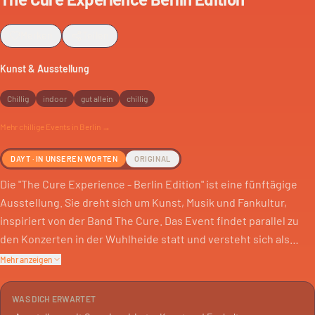
Merken
Teilen
Kunst & Ausstellung
Chillig
indoor
gut allein
chillig
Mehr
chillige
Events in Berlin →
DAYT · IN UNSEREN WORTEN
ORIGINAL
Die "The Cure Experience - Berlin Edition" ist eine fünftägige
Ausstellung. Sie dreht sich um Kunst, Musik und Fankultur,
inspiriert von der Band The Cure. Das Event findet parallel zu
den Konzerten in der Wuhlheide statt und versteht sich als
Treffpunkt für Fans.
Mehr anzeigen
Die Galerie Zeitzone zeigt zeitgenössische Kunst, die von The
WAS DICH ERWARTET
Cure inspiriert ist. Dazu kommen historische Originalfotografien