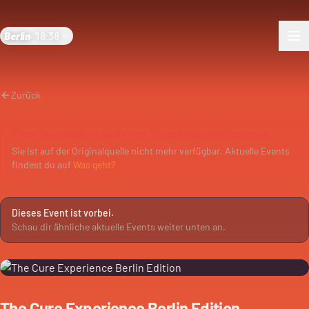
Berlin
·
18:38
Zurück
Diese Veranstaltung wurde vom Veranstalter zurückgezogen.
Sie ist auf der Originalquelle nicht mehr verfügbar. Aktuelle Events
findest du auf
Was geht?
Dieses Event ist vorbei.
Schau dir ähnliche aktuelle Events weiter unten an.
The Cure Experience Berlin Edition