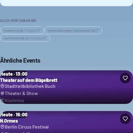
AUCH VERFÜGBAR BEI
eventfrog.de
·
Magazin
veranstaltungen.meinestadt.de
berlinmitkind.de
·
Magazin
Ähnliche Events
Heute · 13:00
Theater auf dem Bügelbrett
Stadtteilbibliothek Buch
Theater & Show
Kostenlos
Heute · 16:00
N.Ormes
Berlin Circus Festival