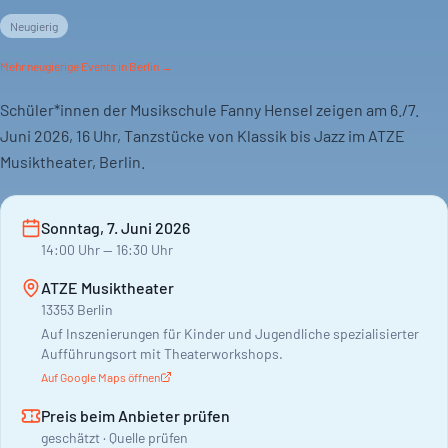
Neugierig
Mehr
neugierige
Events in Berlin →
Schüler*innen der Musikschule Fanny Hensel zeigen am 6./7.
Juni 2026, 16 Uhr, Tanzstücke von Klassik bis Jazz im ATZE
Musiktheater, Berlin.
Sonntag, 7. Juni 2026
14:00
Uhr
— 16:30 Uhr
ATZE Musiktheater
13353 Berlin
Auf Inszenierungen für Kinder und Jugendliche spezialisierter
Aufführungsort mit Theaterworkshops.
Auf Google Maps öffnen
Preis beim Anbieter prüfen
geschätzt · Quelle prüfen