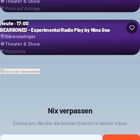
Theater & Show
Preis auf Anfrage
Heute · 17:00
BEARBONED - Experimental Radio Play by Nina Guo
Bärenzwinger
Theater & Show
Kostenlos
Ich bin der Veranstalter
Nix verpassen
Einmal pro Woche die besten Events in deiner Inbox