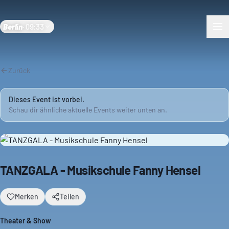
Berlin
·
09:33
Zurück
Dieses Event ist vorbei.
Schau dir ähnliche aktuelle Events weiter unten an.
TANZGALA - Musikschule Fanny Hensel
Merken
Teilen
Theater & Show