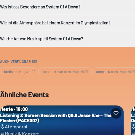
Was ist das Besondere an System Of A Down?
Wie ist die Atmosphäre bei einem Konzert im Olympiastadion?
Welche Art von Musik spielt System Of A Down?
AUCH VERFÜGBAR BEI
berlin.de
·
Magazin
bandsintown.com
·
Magazin
songkick.com
·
Magazin
Ähnliche Events
Heute · 16:00
H
Listening & Screen Session with Q&A Jesse Rae – The
L
Flesher (PACE007)
O
Atemporal
Musik & Konzert