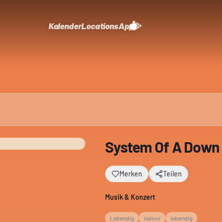
Kalender
Locations
App
System Of A Down
Merken
Teilen
Musik & Konzert
Lebendig
indoor
lebendig