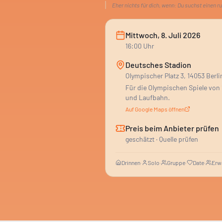
Eher nichts für dich, wenn:
Du suchst einen r
Mittwoch, 8. Juli 2026
16:00
Uhr
Deutsches Stadion
Olympischer Platz 3, 14053 Berli
Für die Olympischen Spiele von 
und Laufbahn.
Auf Google Maps öffnen
Preis beim Anbieter prüfen
geschätzt · Quelle prüfen
Drinnen
·
Solo
·
Gruppe
·
Date
·
Erw