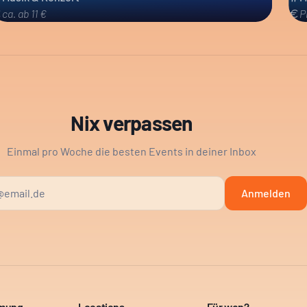
ca. ab 11 €
P
Nix verpassen
Einmal pro Woche die besten Events in deiner Inbox
Anmelden
mmung
Locations
Für wen?