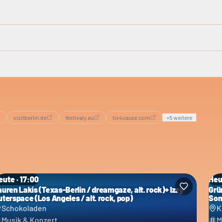
visitberlin.de
festivaly.eu
tix4cause.com
+
5
weitere
eute · 17:00
Heu
auren Lakis (Texas-Berlin / dreamgaze, alt. rock)+ Izzy
Grü
uterspace (Los Angeles / alt. rock, pop)
Son
Schokoladen
K
Musik & Konzert
M