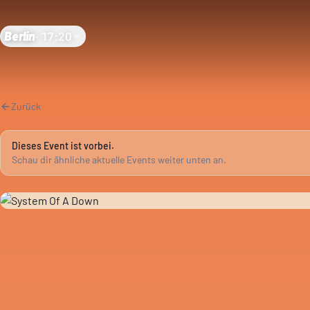
Berlin
·
17:20
Zurück
Dieses Event ist vorbei.
Schau dir ähnliche aktuelle Events weiter unten an.