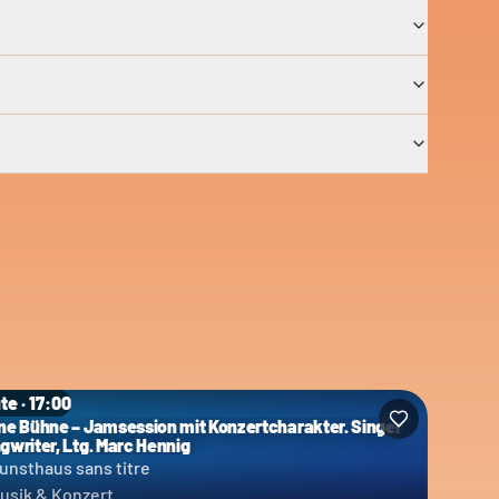
te · 17:00
ne Bühne – Jamsession mit Konzertcharakter. Singer
gwriter, Ltg. Marc Hennig
unsthaus sans titre
usik & Konzert