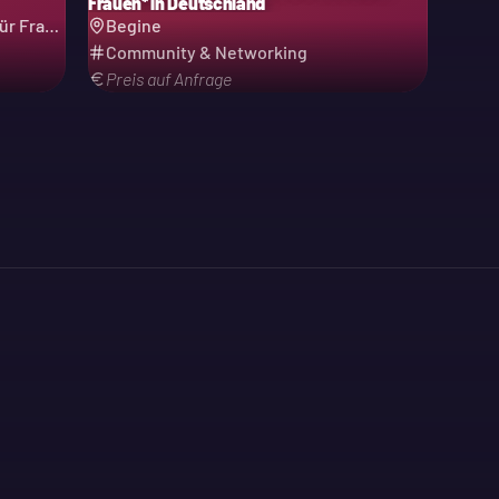
Frauen* in Deutschland
BEGiNE - Treffpunkt und Kultur für Frauen e.V.
Begine
Community & Networking
Preis auf Anfrage