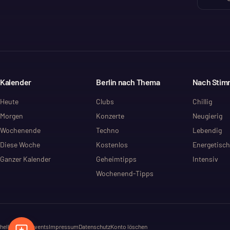
Kalender
Berlin nach Thema
Nach Sti
Heute
Clubs
Chillig
Morgen
Konzerte
Neugierig
Wochenende
Techno
Lebendig
Diese Woche
Kostenlos
Energetisch
Ganzer Kalender
Geheimtipps
Intensiv
Wochenend-Tipps
hello@dayt.events
Impressum
Datenschutz
Konto löschen