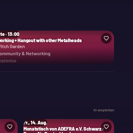
te · 13:00
orking + Hangout with other Metalheads
itch Garden
ommunity & Networking
ostenlos
KI-empfohlen
Fr., 14. Aug.
Monatstisch von ADEFRA e.V. Schwarze