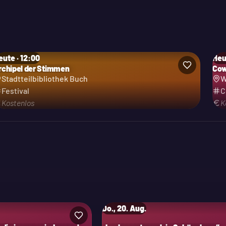
eute · 12:00
Heu
rchipel der Stimmen
Cow
tegorie: Festival
Stadtteilbibliothek Buch
W
Festival
C
Kostenlos
K
Do., 20. Aug.