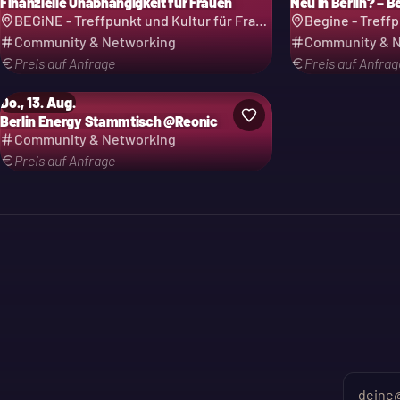
Finanzielle Unabhängigkeit für Frauen
Neu in Berlin? – 
BEGiNE - Treffpunkt und Kultur für Frauen e.V.
Community & Networking
Community & N
Preis auf Anfrage
Preis auf Anfrag
Do., 13. Aug.
Berlin Energy Stammtisch @Reonic
Community & Networking
Preis auf Anfrage