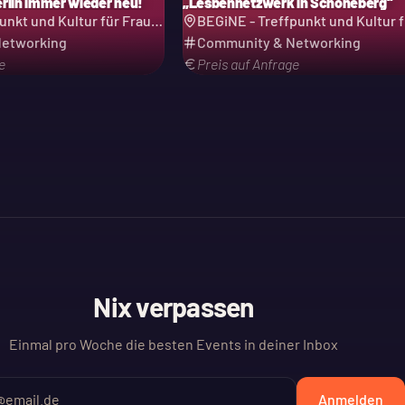
Berlin immer wieder neu!
„Lesbennetzwerk in Schöneberg“
Begine - Treffpunkt und Kultur für Frauen e.V.
etworking
Community & Networking
e
Preis auf Anfrage
Nix verpassen
Einmal pro Woche die besten Events in deiner Inbox
Anmelden