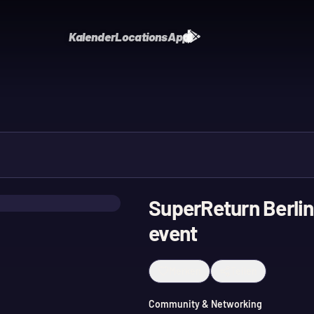
Kalender
Locations
App
SuperReturn Berli
event
Merken
Teilen
Community & Networking