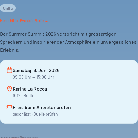
Chillig
Mehr
chillige
Events in Berlin →
Der Summer Summit 2026 verspricht mit grossartigen
Sprechern und inspirierender Atmosphäre ein unvergessliches
Erlebnis.
Samstag, 6. Juni 2026
09:00
Uhr
— 15:00 Uhr
Karina La Rocca
10178 Berlin
Preis beim Anbieter prüfen
geschätzt · Quelle prüfen