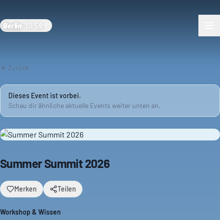
Berlin
·
10:59
Zurück
Dieses Event ist vorbei.
Schau dir ähnliche aktuelle Events weiter unten an.
Summer Summit 2026
Merken
Teilen
Workshop & Wissen