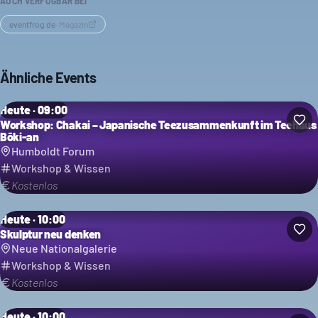
AUCH VERFÜGBAR BEI
eventfrog.de
·
Magazin
Ähnliche Events
Heute · 09:00
Workshop: Chakai – Japanische Teezusammenkunft im Teehaus
Bōki-an
Humboldt Forum
Workshop & Wissen
Kostenlos
Heute · 10:00
Skulptur neu denken
Neue Nationalgalerie
Workshop & Wissen
Kostenlos
Heute · 10:00