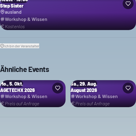
Step Sister
ausland
Workshop & Wissen
Kostenlos
Ich bin der Veranstalter
Ähnliche Events
Mo., 5. Okt.
Sa., 29. Aug.
AGETECHX 2026
August 2026
Workshop & Wissen
Workshop & Wissen
Preis auf Anfrage
Preis auf Anfrage