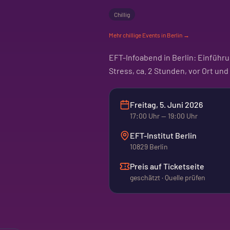
Chillig
Mehr
chillige
Events in Berlin →
EFT-Infoabend in Berlin: Einfüh
Stress, ca. 2 Stunden, vor Ort und
Freitag, 5. Juni 2026
17:00
Uhr
— 19:00 Uhr
EFT-Institut Berlin
10829 Berlin
Preis auf Ticketseite
geschätzt · Quelle prüfen