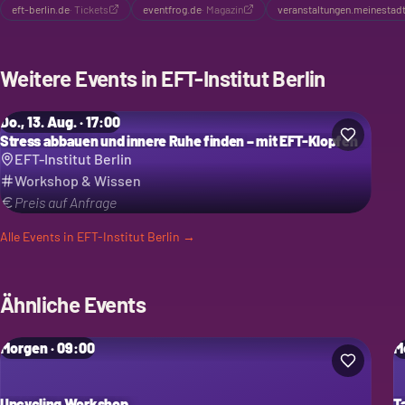
eft-berlin.de
·
Tickets
eventfrog.de
·
Magazin
veranstaltungen.meinestad
Weitere Events in
EFT-Institut Berlin
Do., 13. Aug. · 17:00
Stress abbauen und innere Ruhe finden – mit EFT-Klopfen
EFT-Institut Berlin
Workshop & Wissen
Preis auf Anfrage
Alle Events in
EFT-Institut Berlin
→
Ähnliche Events
Morgen · 09:00
M
Upcycling Workshop
T