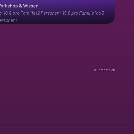
orkshop & Wissen
a. 10 € pro Familie (2 Personen), 15 € pro Familie (ab 3
ersonen)
KI-empfohlen