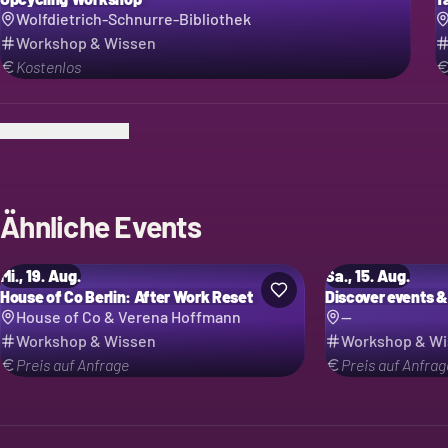
Wolfdietrich-Schnurre-Bibliothek
Workshop & Wissen
Kostenlos
Ich bin der Veranstalter
Ähnliche Events
Mi., 19. Aug.
Sa., 15. Aug.
House of Co Berlin: After Work Reset
Discover events &
House of Co & Verena Hoffmann
--
Workshop & Wissen
Workshop & W
Preis auf Anfrage
Preis auf Anfrag