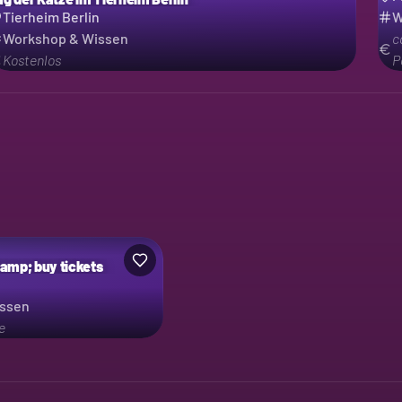
Tierheim Berlin
W
Workshop & Wissen
c
Kostenlos
P
amp; buy tickets
issen
e