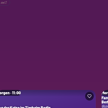
t.de
orgen · 11:00
Mor
Fam
Ber
P
ag der Katze im Tierheim Berlin