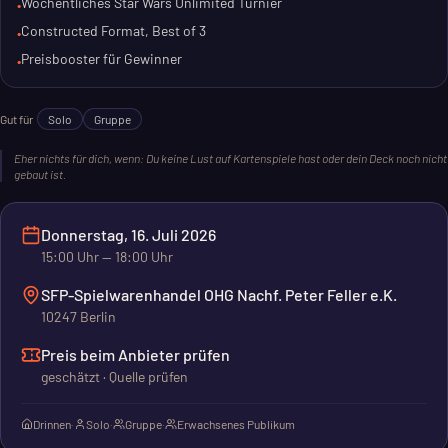
Wöchentliches Star Wars Unlimited Turnier
•
Constructed Format, Best of 3
•
Als Preis gibt es einen Weekly Play Preisbooster. Eine gute
Preisbooster für Gewinner
•
Chance, deine Sammlung zu erweitern und dich mit anderen
Spielern zu messen.
Gut für
Solo
Gruppe
Eher nichts für dich, wenn:
Du keine Lust auf Kartenspiele hast oder dein Deck noch nicht
gebaut ist.
Donnerstag, 16. Juli 2026
15:00
Uhr
— 18:00 Uhr
SFP-Spielwarenhandel OHG Nachf. Peter Feller e.K.
10247 Berlin
Preis beim Anbieter prüfen
geschätzt · Quelle prüfen
Drinnen
·
Solo
·
Gruppe
·
Erwachsenes Publikum