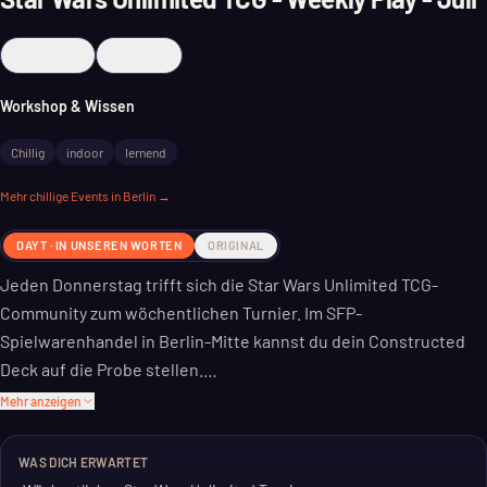
Merken
Teilen
Workshop & Wissen
Chillig
indoor
lernend
Mehr
chillige
Events in Berlin →
DAYT · IN UNSEREN WORTEN
ORIGINAL
Jeden Donnerstag trifft sich die Star Wars Unlimited TCG-
Community zum wöchentlichen Turnier. Im SFP-
Spielwarenhandel in Berlin-Mitte kannst du dein Constructed
Deck auf die Probe stellen.
Mehr anzeigen
Das Format ist Best of 3. Wer mitmachen will, braucht einen Star
Wars Unlimited Account zur Anmeldung. Die Teilnahme kostet
WAS DICH ERWARTET
ab 5 Euro.