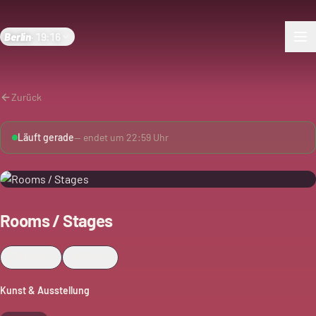
Berlin
·
19:16
Zurück
Läuft gerade
— endet um
22:59
Uhr
Rooms / Stages
Merken
Teilen
Kunst & Ausstellung