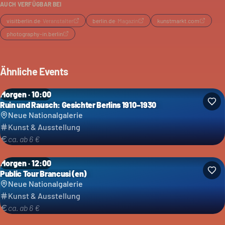
AUCH VERFÜGBAR BEI
visitberlin.de
·
Veranstalter
berlin.de
·
Magazin
kunstmarkt.com
photography-in.berlin
Ähnliche Events
Morgen · 10:00
Ruin und Rausch: Gesichter Berlins 1910–1930
Neue Nationalgalerie
Kunst & Ausstellung
ca. ab 6 €
Morgen · 12:00
Public Tour Brancusi (en)
Neue Nationalgalerie
Kunst & Ausstellung
ca. ab 6 €