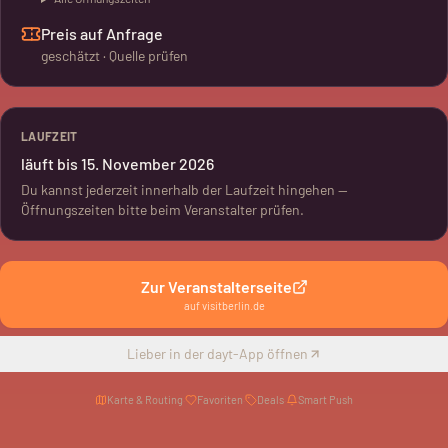
Preis auf Anfrage
geschätzt · Quelle prüfen
LAUFZEIT
läuft bis 15. November 2026
Du kannst jederzeit innerhalb der Laufzeit hingehen —
Öffnungszeiten bitte beim Veranstalter prüfen.
Zur Veranstalterseite
auf
visitberlin.de
Lieber in der dayt-App öffnen
Karte & Routing
·
Favoriten
·
Deals
·
Smart Push