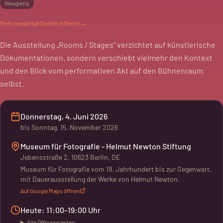
Neugierig
Mehr
neugierige
Events in Berlin →
Die Ausstellung „Rooms / Stages“ verzichtet auf künstlerische
Dokumentationen, sondern verschiebt vielmehr den Kontext
und den Blick vom performativen Akt auf den Bühnenraum
selbst.
Donnerstag, 4. Juni 2026
bis
Sonntag, 15. November 2026
Museum für Fotografie - Helmut Newton Stiftung
Jebensstraße 2, 10623 Berlin, DE
Museum für Fotografie vom 19. Jahrhundert bis zur Gegenwart,
mit Dauerausstellung der Werke von Helmut Newton.
Auf Google Maps öffnen
Heute: 11:00–19:00 Uhr
Alle Öffnungszeiten