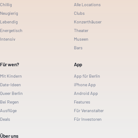
Chillig
Alle Locations
Neugierig
Clubs
Lebendig
Konzerthäuser
Energetisch
Theater
Intensiv
Museen
Bars
Für wen?
App
Mit Kindern
App für Berlin
Date-Ideen
iPhone App
Queer Berlin
Android App
Bei Regen
Features
Ausflüge
Für Veranstalter
Deals
Für Investoren
Über uns