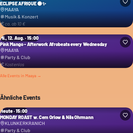
ECLIPSE AFRIQUE 🌑✨
MAAYA
Musik & Konzert
ca. ab 10 €
Mi., 12. Aug. · 15:00
Pink Mango - Afterwork Afrobeats every Wednesday
MAAYA
Party & Club
Kostenlos
Alle Events in
Maaya
→
Ähnliche Events
Heute · 15:00
MONDAY ROAST w. Cem Orlow & Nils Ohrmann
KLUNKERKRANICH
Party & Club