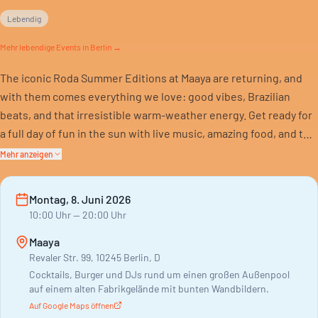
Lebendig
Mehr
lebendige
Events in Berlin →
The iconic Roda Summer Editions at Maaya are returning, and
with them comes everything we love: good vibes, Brazilian
beats, and that irresistible warm-weather energy. Get ready for
a full day of fun in the sun with live music, amazing food, and the
community that makes Roda so special.
Mehr anzeigen
Montag, 8. Juni 2026
10:00
Uhr
— 20:00 Uhr
Maaya
Revaler Str. 99, 10245 Berlin, D
Cocktails, Burger und DJs rund um einen großen Außenpool
auf einem alten Fabrikgelände mit bunten Wandbildern.
Auf Google Maps öffnen