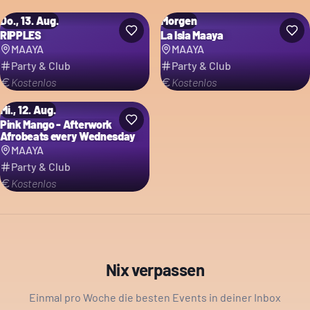
Do., 13. Aug.
Morgen
RIPPLES
La Isla Maaya
MAAYA
MAAYA
Party & Club
Party & Club
Kostenlos
Kostenlos
Mi., 12. Aug.
Pink Mango - Afterwork
Afrobeats every Wednesday
MAAYA
Party & Club
Kostenlos
Nix verpassen
Einmal pro Woche die besten Events in deiner Inbox