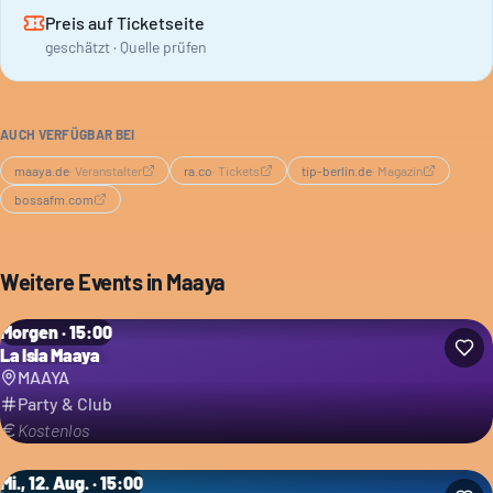
Preis auf Ticketseite
geschätzt · Quelle prüfen
AUCH VERFÜGBAR BEI
maaya.de
·
Veranstalter
ra.co
·
Tickets
tip-berlin.de
·
Magazin
bossafm.com
Weitere Events in
Maaya
Morgen · 15:00
La Isla Maaya
MAAYA
Party & Club
Kostenlos
Mi., 12. Aug. · 15:00