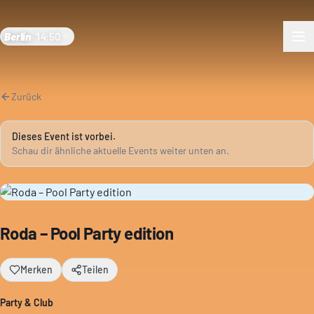
Berlin
·
14:50
Zurück
Dieses Event ist vorbei.
Schau dir ähnliche aktuelle Events weiter unten an.
Roda – Pool Party edition
Merken
Teilen
Party & Club