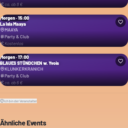
ca. ab 8 €
Morgen · 15:00
La Isla Maaya
MAAYA
Party & Club
Kostenlos
Morgen · 17:00
BLAUES STÜNDCHEN w. Yvois
KLUNKERKRANICH
Party & Club
ca. ab 6 €
Ich bin der Veranstalter
Ähnliche Events