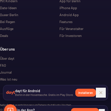
Mit Kindern
App für Berlin
Date-Ideen
iPhone App
Queer Berlin
Android App
Bei Regen
Features
Ausflüge
Für Veranstalter
Deals
Für Investoren
Über uns
Über dayt
FAQ
Journal
Was ist neu
dayt für Android
Installieren
Berlin in der Hosentasche. Gratis im Play Store.
hello@dayt.events
Impressum
Datenschutz
Konto löschen
©
2026
Lieber in der App?
dayt. Alle Rechte vorbehalten.