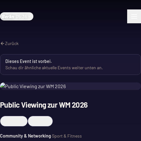
Berlin
·
05:36
Zurück
Dieses Event ist vorbei.
Schau dir ähnliche aktuelle Events weiter unten an.
Public Viewing zur WM 2026
Merken
Teilen
Community & Networking
·
Sport & Fitness