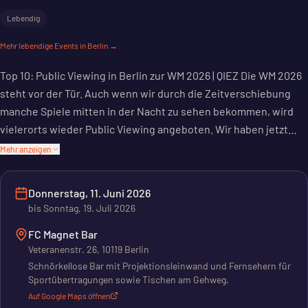
Lebendig
Mehr
lebendige
Events in Berlin →
Top 10: Public Viewing in Berlin zur WM 2026 | QIEZ Die WM 2026
steht vor der Tür. Auch wenn wir durch die Zeitverschiebung
manche Spiele mitten in der Nacht zu sehen bekommen, wird
vielerorts wieder Public Viewing angeboten. Wir haben jetzt
schon unsere Favoriten für das öffentliche Fußballgucken. Hier
Mehr anzeigen
kannst du vom 11. Juni bis 19. Juli 2026 die WM 2026 live
verfolgen… Foto: Unsplash - &copy;Khamkeo FC Magnet Bar
Donnerstag, 11. Juni 2026
(Mitte) Von der Eröffnungsfeier bis zum letzten Handschlag
bis
Sonntag, 19. Juli 2026
kannst du die FIFA WM
FC Magnet Bar
Veteranenstr. 26, 10119 Berlin
Schnörkellose Bar mit Projektionsleinwand und Fernsehern für
Sportübertragungen sowie Tischen am Gehweg.
Auf Google Maps öffnen