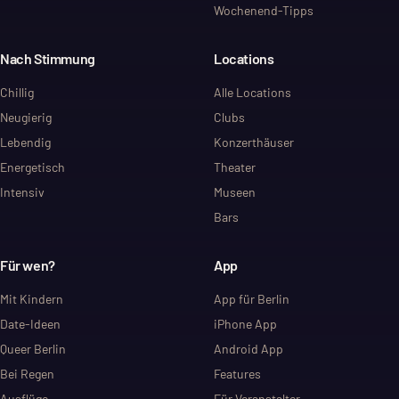
Wochenend-Tipps
Nach Stimmung
Locations
Chillig
Alle Locations
Neugierig
Clubs
Lebendig
Konzerthäuser
Energetisch
Theater
Intensiv
Museen
Bars
Für wen?
App
Mit Kindern
App für Berlin
Date-Ideen
iPhone App
Queer Berlin
Android App
Bei Regen
Features
Ausflüge
Für Veranstalter