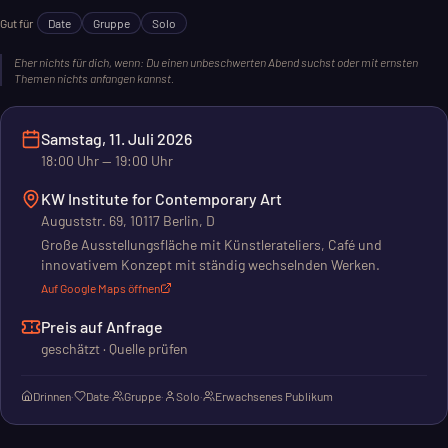
Gut für
Date
Gruppe
Solo
Eher nichts für dich, wenn:
Du einen unbeschwerten Abend suchst oder mit ernsten
Themen nichts anfangen kannst.
Samstag, 11. Juli 2026
18:00
Uhr
— 19:00 Uhr
KW Institute for Contemporary Art
Auguststr. 69, 10117 Berlin, D
Große Ausstellungsfläche mit Künstlerateliers, Café und
innovativem Konzept mit ständig wechselnden Werken.
Auf Google Maps öffnen
Preis auf Anfrage
geschätzt · Quelle prüfen
Drinnen
·
Date
·
Gruppe
·
Solo
·
Erwachsenes Publikum