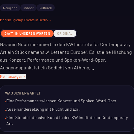
Neugierig
indoor
kulturell
Mehr
neugierige
Events in Berlin →
DAYT · IN UNSEREN WORTEN
ORIGINAL
Nazanin Noori inszeniert in den KW Institute for Contemporary
Art ein Stück namens „A Letter to Europe“. Es ist eine Mischung
aus Konzert, Performance und Spoken-Word-Oper.
Ausgangspunkt ist ein Gedicht von Athena.
Mehr anzeigen
Die Performance ist Teil der 6. Kyiv Biennial, die in Berlin
gastiert. Das Abendprogramm widmet sich den Themen Flucht
WAS DICH ERWARTET
und Exil.
Eine Performance zwischen Konzert und Spoken-Word-Oper.
•
Auseinandersetzung mit Flucht und Exil.
•
Für dich bedeutet das: Eine Stunde intensive
Eine Stunde intensive Kunst in den KW Institute for Contemporary
•
Auseinandersetzung. Erwarte keine leichte Kost, sondern
Art.
Kunst, die zum Nachdenken anregt.