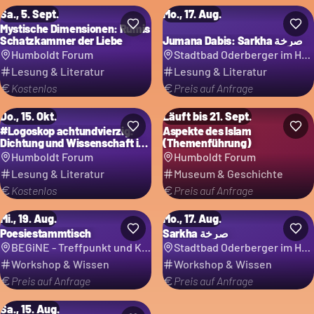
Sa., 5. Sept.
Mo., 17. Aug.
Mystische Dimensionen: Rumis
Schatzkammer der Liebe
Jumana Dabis: Sarkha صرخة
Humboldt Forum
Stadtbad Oderberger im Hotel Oderberger
Lesung & Literatur
Lesung & Literatur
Kostenlos
Preis auf Anfrage
Do., 15. Okt.
Läuft bis 21. Sept.
#Logoskop achtundvierzig:
Aspekte des Islam
Dichtung und Wissenschaft im
(Themenführung)
Dialog
Humboldt Forum
Humboldt Forum
Lesung & Literatur
Museum & Geschichte
Kostenlos
Preis auf Anfrage
Mi., 19. Aug.
Mo., 17. Aug.
Poesiestammtisch
Sarkha صرخة
BEGiNE - Treffpunkt und Kultur für Frauen e.V.
Stadtbad Oderberger im Hotel Oderberger
Workshop & Wissen
Workshop & Wissen
Preis auf Anfrage
Preis auf Anfrage
Sa., 15. Aug.