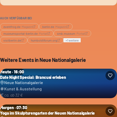
AUCH VERFÜGBAR BEI
eventfrog.de
·
Magazin
berlin.de
·
Magazin
museumsportal-berlin.de
·
Portal
smb.museum
·
Portal
visitberlin.de
humboldtforum.org
+
1
weitere
Weitere Events in
Neue Nationalgalerie
Heute · 16:00
Date Night Special: Brancusi erleben
Neue Nationalgalerie
Kunst & Ausstellung
ca. ab 32 €
Morgen · 07:30
Yoga im Skulpturengarten der Neuen Nationalgalerie