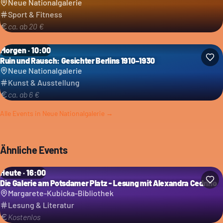
Neue Nationalgalerie
Sport & Fitness
ca. ab 20 €
Morgen · 10:00
Ruin und Rausch: Gesichter Berlins 1910–1930
Neue Nationalgalerie
Kunst & Ausstellung
ca. ab 6 €
Alle Events in
Neue Nationalgalerie
→
Ähnliche Events
Heute · 16:00
Die Galerie am Potsdamer Platz - Lesung mit Alexandra Cedrino
Margarete-Kubicka-Bibliothek
Lesung & Literatur
Kostenlos