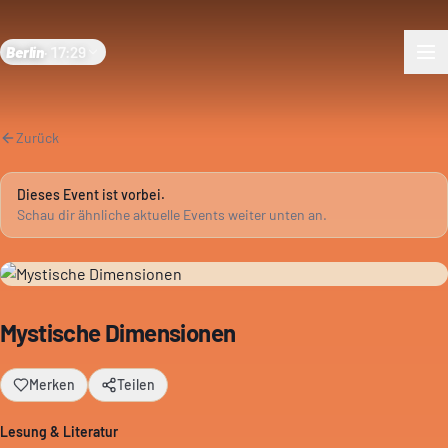
Berlin
·
17:29
Zurück
Dieses Event ist vorbei.
Schau dir ähnliche aktuelle Events weiter unten an.
Mystische Dimensionen
Merken
Teilen
Lesung & Literatur