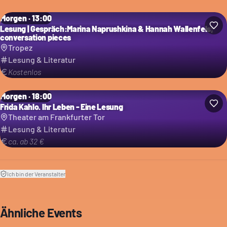
Morgen · 13:00
Lesung | Gespräch:Marina Naprushkina & Hannah Wallenfels;
conversation pieces
Tropez
Lesung & Literatur
Kostenlos
Morgen · 18:00
Frida Kahlo. Ihr Leben - Eine Lesung
Theater am Frankfurter Tor
Lesung & Literatur
ca. ab 32 €
Ich bin der Veranstalter
Ähnliche Events