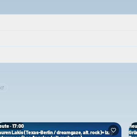
e
eute · 17:00
Heu
auren Lakis (Texas-Berlin / dreamgaze, alt. rock)+ Izzy
Grü