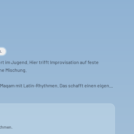
AL
t im Jugend. Hier trifft Improvisation auf feste
che Mischung.
 Maqam mit Latin-Rhythmen. Das schafft einen eigenen
ier Welten.
ffene musikalische Formen schätzt. Es ist ein Abend,
ythmen.