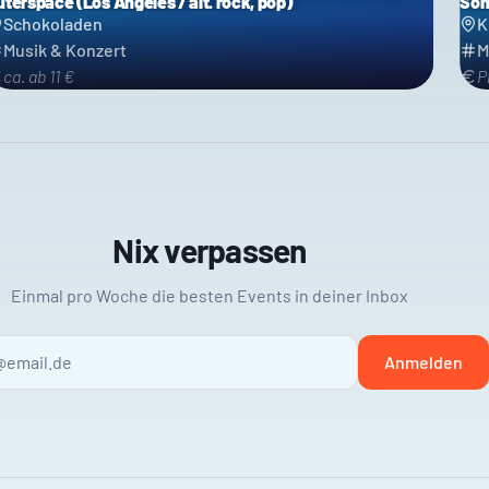
uterspace (Los Angeles / alt. rock, pop)
Son
Schokoladen
K
Musik & Konzert
M
ca. ab 11 €
P
Nix verpassen
Einmal pro Woche die besten Events in deiner Inbox
Anmelden