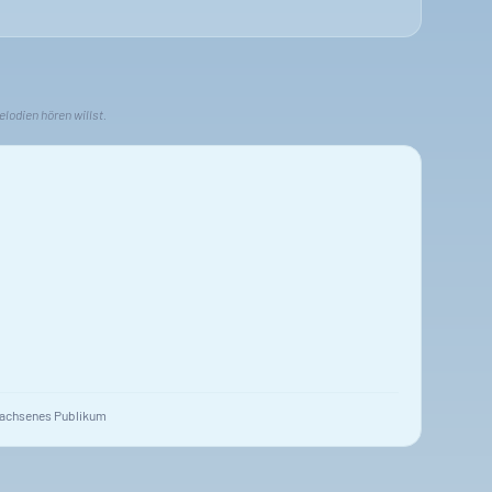
lodien hören willst.
achsenes Publikum