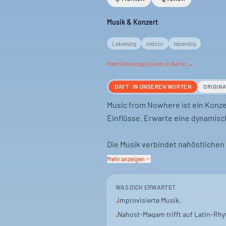
Musik & Konzert
Lebendig
indoor
lebendig
Mehr
lebendige
Events in Berlin →
DAYT · IN UNSEREN WORTEN
ORIGIN
Music from Nowhere ist ein Konzer
Einflüsse. Erwarte eine dynamis
Die Musik verbindet nahöstlichen
Sound. Es ist eine Begegnung zwe
Mehr anzeigen
Das Event ist für dich, wenn du o
WAS DICH ERWARTET
der dich mitnimmt.
Improvisierte Musik.
•
Nahost-Maqam trifft auf Latin-Rh
•