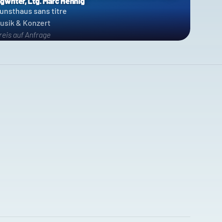
gwriter, Ltg. Marc Hennig
unsthaus sans titre
usik & Konzert
reis auf Anfrage