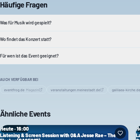
Häufige Fragen
Was für Musik wird gespielt?
Wo findet das Konzert statt?
Für wen ist das Event geeignet?
AUCH VERFÜGBAR BEI
eventfrog.de
·
Magazin
veranstaltungen.meinestadt.de
galilaea-kirche.d
Ähnliche Events
Heute · 16:00
H
Listening & Screen Session with Q&A Jesse Rae – The
L