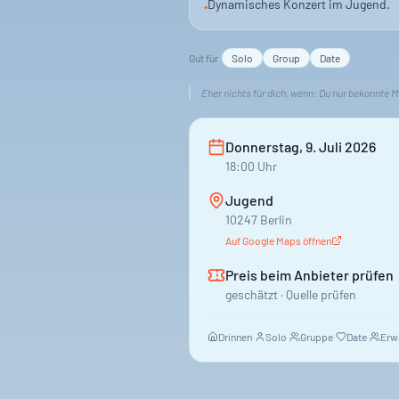
Dynamisches Konzert im Jugend.
•
Gut für
Solo
Group
Date
Eher nichts für dich, wenn:
Du nur bekannte Me
Donnerstag, 9. Juli 2026
18:00
Uhr
Jugend
10247 Berlin
Auf Google Maps öffnen
Preis beim Anbieter prüfen
geschätzt · Quelle prüfen
Drinnen
·
Solo
·
Gruppe
·
Date
·
Erw