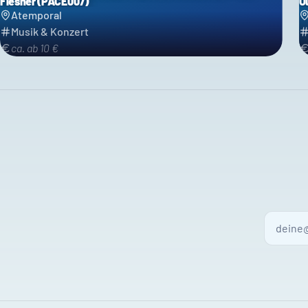
Flesher (PACE007)
O
Atemporal
Musik & Konzert
ca. ab 10 €