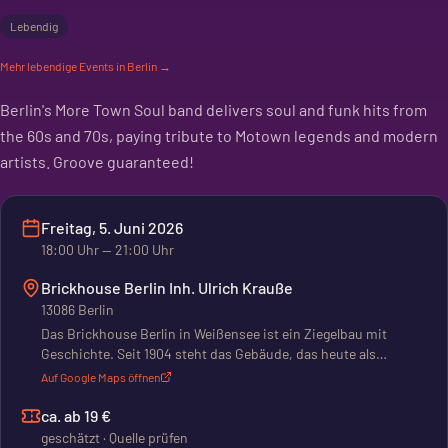
Lebendig
Mehr
lebendige
Events in Berlin →
Berlin's More Town Soul band delivers soul and funk hits from
the 60s and 70s, paying tribute to Motown legends and modern
artists. Groove guaranteed!
Freitag, 5. Juni 2026
18:00
Uhr
— 21:00 Uhr
Brickhouse Berlin Inh. Ulrich Krauße
13086 Berlin
Das Brickhouse Berlin in Weißensee ist ein Ziegelbau mit
Geschichte. Seit 1904 steht das Gebäude, das heute als
Eventlocation dient. Der Gründer, Ulrich Krauße, hat das
Auf Google Maps öffnen
historische Industriedesign bewahrt. Das sorgt für eine
besondere Akustik. Hier kannst du Räume für Partys, Gigs oder
ca. ab 19 €
andere Veranstaltungen mieten. Es gibt Platz zum Tanzen, Bars
geschätzt · Quelle prüfen