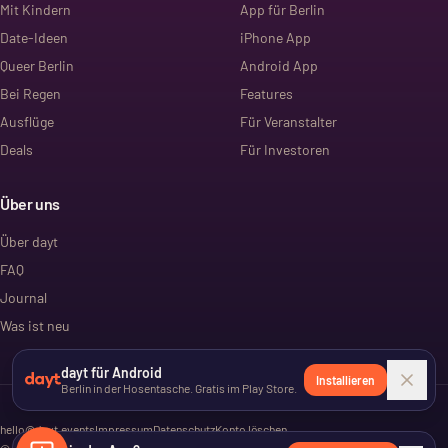
Mit Kindern
App für Berlin
Date-Ideen
iPhone App
Queer Berlin
Android App
Bei Regen
Features
Ausflüge
Für Veranstalter
Deals
Für Investoren
Über uns
Über dayt
FAQ
Journal
Was ist neu
dayt für Android
Installieren
Berlin in der Hosentasche. Gratis im Play Store.
hello@dayt.events
Impressum
Datenschutz
Konto löschen