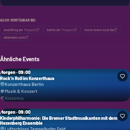
und eine Bühne. Ein Ort für Konzerte oder private Feiern.
AUCH VERFÜGBAR BEI
eventfrog.de
·
Magazin
berlin.de
·
Magazin
more-town-soul.de
altamann.com
Ähnliche Events
Morgen · 09:00
Rock’n Roll im Konzerthaus
Konzerthaus Berlin
Musik & Konzert
Kostenlos
Morgen · 09:00
Kinderphilharmonie: Die Bremer Stadtmusikanten mit dem
Hexenberg Ensemble
Luftschloss Tempelhofer Feld