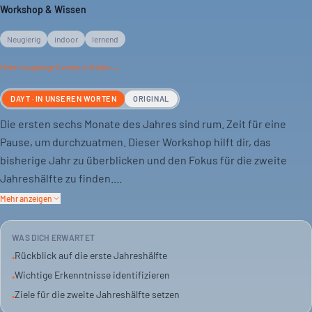
Workshop & Wissen
Neugierig
indoor
lernend
Mehr
neugierige
Events in Berlin →
DAYT · IN UNSEREN WORTEN
ORIGINAL
Die ersten sechs Monate des Jahres sind rum. Zeit für eine
Pause, um durchzuatmen. Dieser Workshop hilft dir, das
bisherige Jahr zu überblicken und den Fokus für die zweite
Jahreshälfte zu finden.
Mehr anzeigen
Zusammen mit Factory Berlin gibt es Raum für Reflexion. Du
schaust zurück, lernst aus dem Erlebten und setzt klare Ziele.
WAS DICH ERWARTET
Für die nächsten sechs Monate.
Rückblick auf die erste Jahreshälfte
•
Wichtige Erkenntnisse identifizieren
•
Lea Mersch von Deep Work leitet den Workshop. Sie hat
Ziele für die zweite Jahreshälfte setzen
•
Erfahrung als Profisportlerin, in der Strategieberatung und als