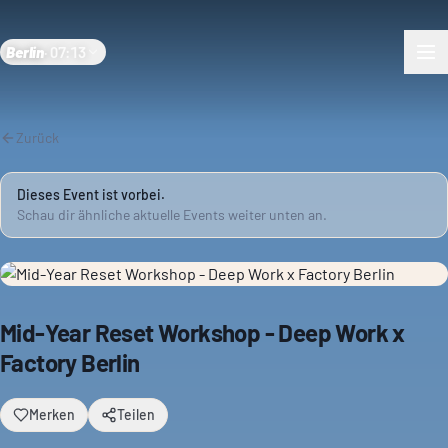
Berlin
·
07:13
Zurück
Dieses Event ist vorbei.
Schau dir ähnliche aktuelle Events weiter unten an.
Mid-Year Reset Workshop - Deep Work x
Factory Berlin
Merken
Teilen