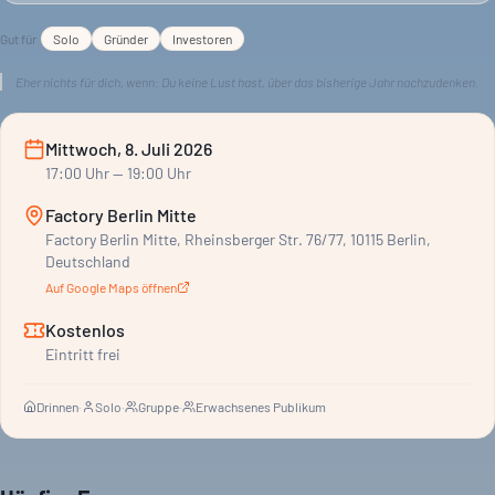
Coach. Ihr Wissen teilt sie hier mit Gründern und Investoren.
Gut für
Solo
Gründer
Investoren
Klarheit und Fokus für die zweite Jahreshälfte.
Eher nichts für dich, wenn:
Du keine Lust hast, über das bisherige Jahr nachzudenken.
Mittwoch, 8. Juli 2026
17:00
Uhr
— 19:00 Uhr
Factory Berlin Mitte
Factory Berlin Mitte, Rheinsberger Str. 76/77, 10115 Berlin,
Deutschland
Auf Google Maps öffnen
Kostenlos
Eintritt frei
Drinnen
·
Solo
·
Gruppe
·
Erwachsenes Publikum