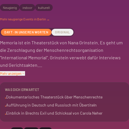
Neugierig
indoor
kulturell
Mehr
neugierige
Events in Berlin →
DAYT · IN UNSEREN WORTEN
ORIGINAL
Memoria ist ein Theaterstück von Nana Grinstein. Es geht um
die Zerschlagung der Menschenrechtsorganisation
"International Memorial". Grinstein verwebt dafür Interviews
und Gerichtsakten.
Mehr anzeigen
Das Stück zieht Parallelen zu Bertolt Brechts Exilzeit. Auch die
Fallakte der Brecht-Schauspielerin Carola Neher spielt eine
WAS DICH ERWARTET
Rolle. Ihr Schicksal wurde von "International Memorial"
Dokumentarisches Theaterstück über Menschenrechte
•
beleuchtet.
Aufführung in Deutsch und Russisch mit Übertiteln
•
Einblick in Brechts Exil und Schicksal von Carola Neher
•
Es ist ein dokumentarisches Stück, das in deutscher und
russischer Sprache aufgeführt wird. Übertitel sind vorhanden.