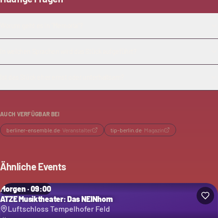
Worum geht es in "Memoria"?
In welchen Sprachen wird das Stück aufgeführt?
Ist das Stück eher ernst oder unterhaltsam?
AUCH VERFÜGBAR BEI
berliner-ensemble.de
·
Veranstalter
tip-berlin.de
·
Magazin
Ähnliche Events
Morgen · 09:00
ATZE Musiktheater: Das NEINhorn
Luftschloss Tempelhofer Feld