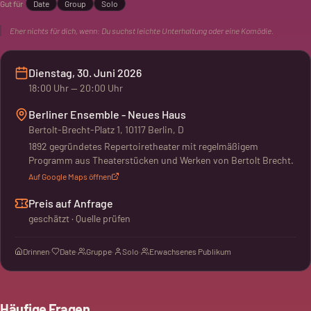
Gut für
Date
Group
Solo
Erwarte einen kontemplativen Abend.
Eher nichts für dich, wenn:
Du suchst leichte Unterhaltung oder eine Komödie.
Dienstag, 30. Juni 2026
18:00
Uhr
— 20:00 Uhr
Berliner Ensemble - Neues Haus
Bertolt-Brecht-Platz 1, 10117 Berlin, D
1892 gegründetes Repertoiretheater mit regelmäßigem
Programm aus Theaterstücken und Werken von Bertolt Brecht.
Auf Google Maps öffnen
Preis auf Anfrage
geschätzt · Quelle prüfen
Drinnen
·
Date
·
Gruppe
·
Solo
·
Erwachsenes Publikum
Häufige Fragen