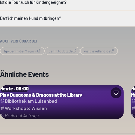
Ist die Tour auch für Kinder geeignet?
Darf ich meinen Hund mitbringen?
AUCH VERFÜGBAR BEI
tip-berlin.de
·
Magazin
berlin.toubiz.de
visithavelland.de
Ähnliche Events
Heute · 08:00
H
Play Dungeons & Dragons at the Library
M
Bibliothek am Luisenbad
Workshop & Wissen
Preis auf Anfrage