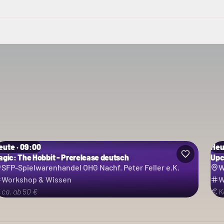
eute · 09:00
Heu
agic: The Hobbit - Prerelease deutsch
Upc
SFP-Spielwarenhandel OHG Nachf. Peter Feller e.K.
W
Workshop & Wissen
W
ca. ab 50 €
K