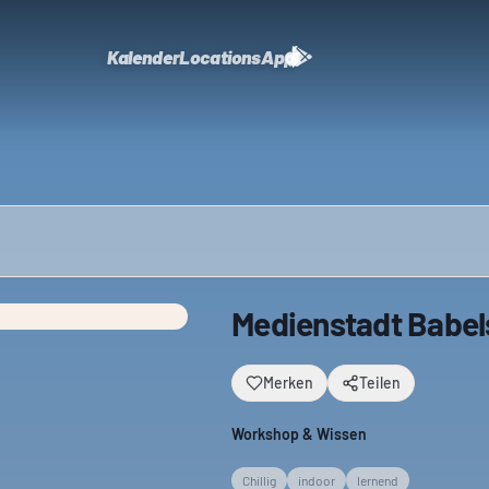
Kalender
Locations
App
Medienstadt Babel
Merken
Teilen
Workshop & Wissen
Chillig
indoor
lernend