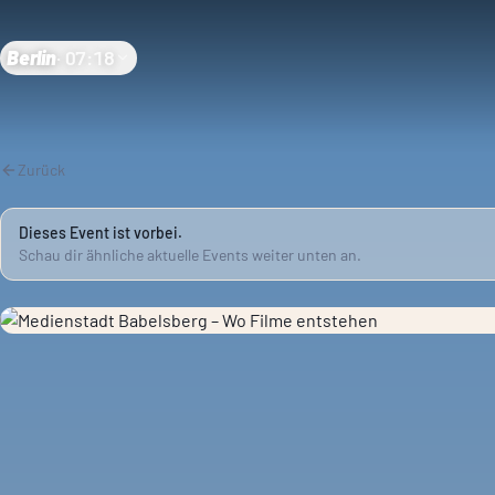
Berlin
·
07:18
Zurück
Dieses Event ist vorbei.
Schau dir ähnliche aktuelle Events weiter unten an.