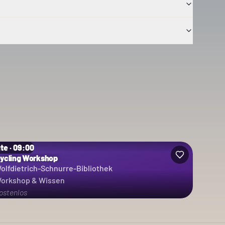
te · 09:00
ycling Workshop
olfdietrich-Schnurre-Bibliothek
orkshop & Wissen
ostenlos