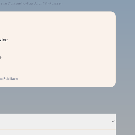
reine Sightseeing-Tour durch Filmkulissen.
vice
t
s Publikum