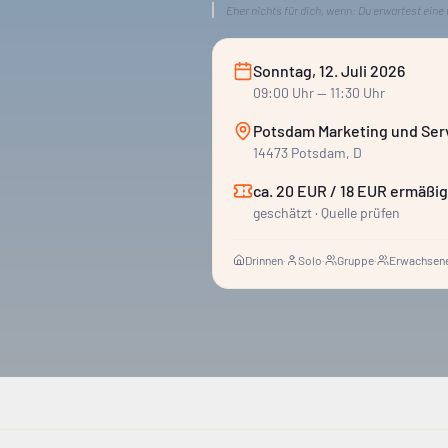
Eher nichts für dich, wenn:
Du erwartest eine 
Sonntag, 12. Juli 2026
09:00
Uhr
— 11:30 Uhr
Potsdam Marketing und Ser
14473 Potsdam, D
ca. 20 EUR / 18 EUR ermäßig
geschätzt · Quelle prüfen
Drinnen
·
Solo
·
Gruppe
·
Erwachsene