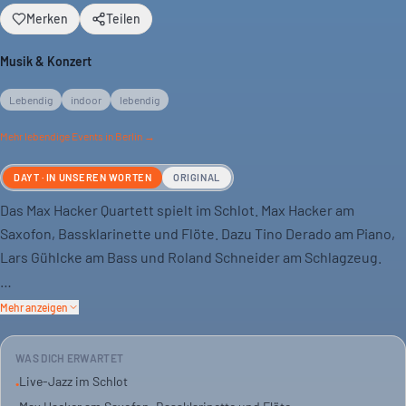
Merken
Teilen
Musik & Konzert
Lebendig
indoor
lebendig
Mehr
lebendige
Events in Berlin →
DAYT · IN UNSEREN WORTEN
ORIGINAL
Das Max Hacker Quartett spielt im Schlot. Max Hacker am
Saxofon, Bassklarinette und Flöte. Dazu Tino Derado am Piano,
Lars Gühlcke am Bass und Roland Schneider am Schlagzeug.
Das Schlot ist bekannt für Jazz. Hier gibt es Live-Musik in
Mehr anzeigen
entspannter Atmosphäre. Ein Abend für alle, die gute Musik
schätzen.
WAS DICH ERWARTET
Live-Jazz im Schlot
•
Komm vorbei, wenn du Jazz magst. Das Quartett liefert den