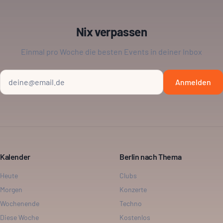
Nix verpassen
Einmal pro Woche die besten Events in deiner Inbox
Anmelden
Kalender
Berlin nach Thema
Heute
Clubs
Morgen
Konzerte
Wochenende
Techno
Diese Woche
Kostenlos