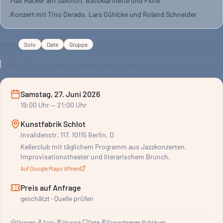
Max Hacker am Saxofon, Bassklarinette und Flöte
•
Sound. Du bringst die Stimmung mit.
Konzert mit Tino Derado, Lars Gühlcke und Roland Schneider
•
Gut für
Solo
Date
Gruppe
Eher nichts für dich, wenn:
Du keine Lust auf Jazz hast.
Samstag, 27. Juni 2026
19:00
Uhr
— 21:00 Uhr
Kunstfabrik Schlot
Invalidenstr. 117, 10115 Berlin, D
Kellerclub mit täglichem Programm aus Jazzkonzerten,
Improvisationstheater und literarischem Brunch.
Auf Google Maps öffnen
Preis auf Anfrage
geschätzt · Quelle prüfen
Drinnen
·
Solo
·
Gruppe
·
Date
·
Erwachsenes Publikum