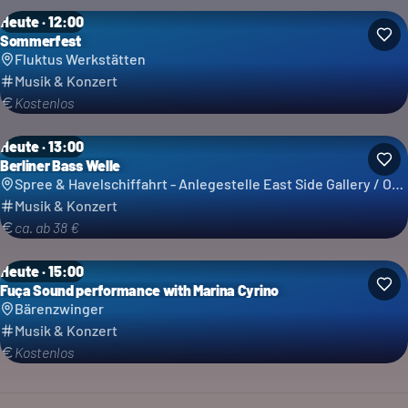
Heute · 12:00
Sommerfest
Fluktus Werkstätten
Musik & Konzert
Kostenlos
Heute · 13:00
Berliner Bass Welle
Spree & Havelschiffahrt - Anlegestelle East Side Gallery / Ostbahnhof - Reederei Grimm & Lindecke GbR
Musik & Konzert
ca. ab 38 €
Heute · 15:00
Fuça Sound performance with Marina Cyrino
Bärenzwinger
Musik & Konzert
Kostenlos