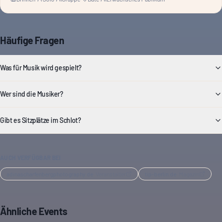
Häufige Fragen
Was für Musik wird gespielt?
Wer sind die Musiker?
Gibt es Sitzplätze im Schlot?
AUCH VERFÜGBAR BEI
adinascharfenbergphotography.de
·
Veranstalter
tip-berlin.de
·
Magazin
Ähnliche Events