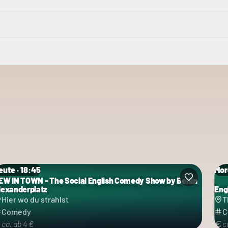
eute · 18:45
Mor
EW IN TOWN - The Social English Comedy Show by Berlin
ategorie: Comedy
lexanderplatz
Eng
Kat
Hier wo du strahlst
T
Comedy
C
ca. ab 4 €
c