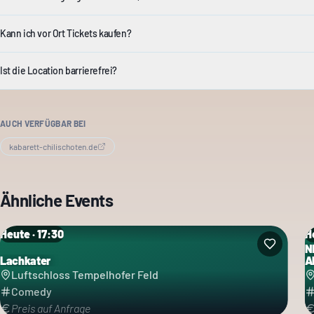
Kann ich vor Ort Tickets kaufen?
Ist die Location barrierefrei?
AUCH VERFÜGBAR BEI
kabarett-chilischoten.de
Ähnliche Events
Heute · 17:30
H
N
K
Lachkater
A
Kategorie: Comedy
Luftschloss Tempelhofer Feld
Comedy
Preis auf Anfrage