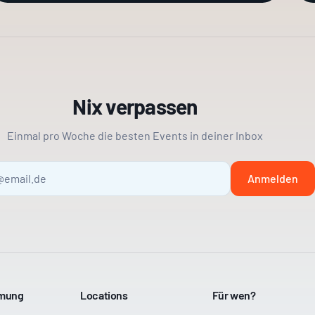
Nix verpassen
Einmal pro Woche die besten Events in deiner Inbox
Anmelden
mmung
Locations
Für wen?