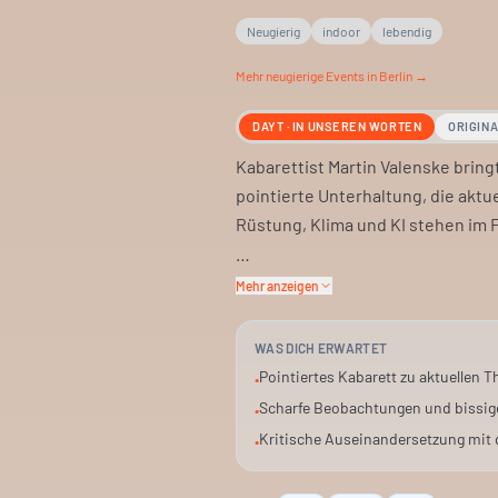
Neugierig
indoor
lebendig
Mehr
neugierige
Events in Berlin →
DAYT · IN UNSEREN WORTEN
ORIGIN
Kabarettist Martin Valenske bring
pointierte Unterhaltung, die akt
Rüstung, Klima und KI stehen im 
Valenske ist bekannt für seinen s
Mehr anzeigen
erwartet. Seine These: Die Erde
Personals.
WAS DICH ERWARTET
Pointiertes Kabarett zu aktuellen 
•
Das Ganze findet in den Chilischo
Scharfe Beobachtungen und bissi
•
betrachten. Erwarte keine sanfte
Kritische Auseinandersetzung mit 
•