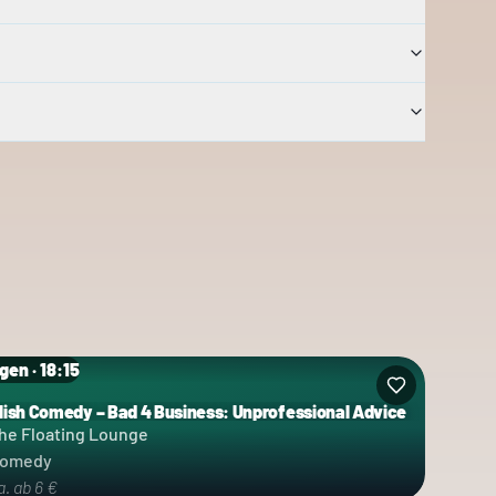
gen · 18:15
lish Comedy – Bad 4 Business: Unprofessional Advice
egorie: Comedy
he Floating Lounge
omedy
a. ab 6 €