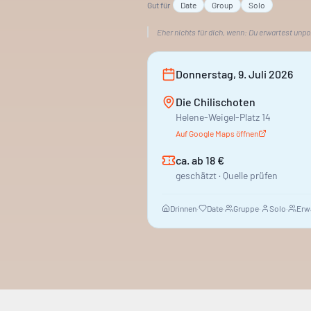
Gut für
Date
Group
Solo
Eher nichts für dich, wenn:
Du erwartest unp
Donnerstag, 9. Juli 2026
Die Chilischoten
Helene-Weigel-Platz 14
Auf Google Maps öffnen
ca. ab 18 €
geschätzt · Quelle prüfen
Drinnen
·
Date
·
Gruppe
·
Solo
·
Erw