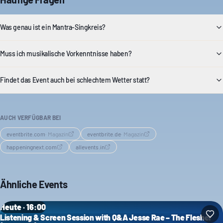
Was genau ist ein Mantra-Singkreis?
Muss ich musikalische Vorkenntnisse haben?
Findet das Event auch bei schlechtem Wetter statt?
AUCH VERFÜGBAR BEI
eventbrite.com
·
Magazin
eventbrite.de
·
Magazin
happeningnext.com
allevents.in
Ähnliche Events
Heute · 16:00
Listening & Screen Session with Q&A Jesse Rae – The Flesher