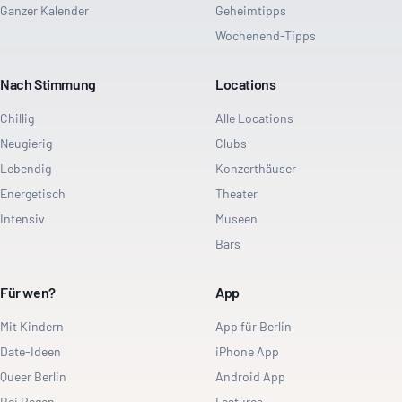
Ganzer Kalender
Geheimtipps
Wochenend-Tipps
Nach Stimmung
Locations
Chillig
Alle Locations
Neugierig
Clubs
Lebendig
Konzerthäuser
Energetisch
Theater
Intensiv
Museen
Bars
Für wen?
App
Mit Kindern
App für Berlin
Date-Ideen
iPhone App
Queer Berlin
Android App
Bei Regen
Features