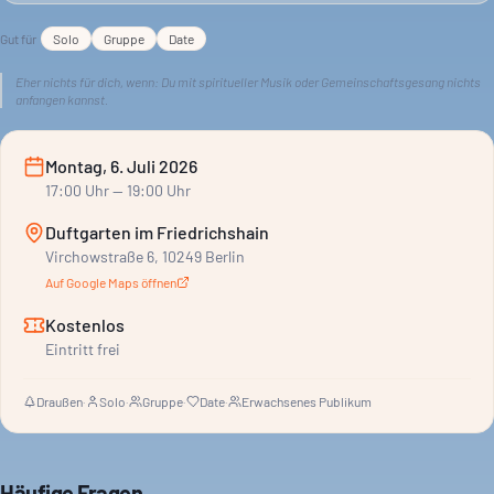
Gut für
Solo
Gruppe
Date
Eher nichts für dich, wenn:
Du mit spiritueller Musik oder Gemeinschaftsgesang nichts
anfangen kannst.
Montag, 6. Juli 2026
17:00
Uhr
— 19:00 Uhr
Duftgarten im Friedrichshain
Virchowstraße 6, 10249 Berlin
Auf Google Maps öffnen
Kostenlos
Eintritt frei
Draußen
·
Solo
·
Gruppe
·
Date
·
Erwachsenes Publikum
Häufige Fragen