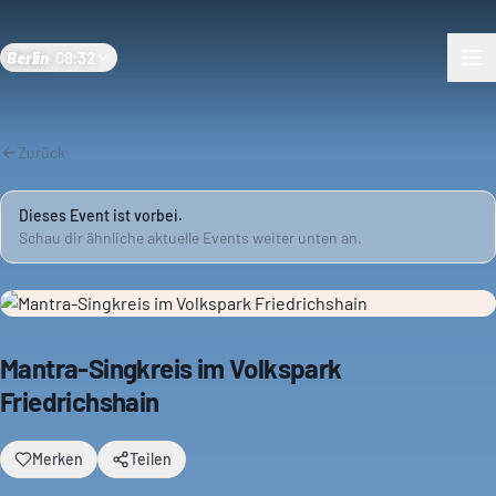
Berlin
·
08:32
Zurück
Dieses Event ist vorbei.
Schau dir ähnliche aktuelle Events weiter unten an.
Mantra-Singkreis im Volkspark
Friedrichshain
Merken
Teilen