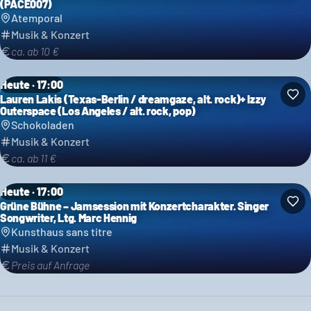
(PACE007)
Atemporal
Musik & Konzert
ca. ab 10 €
Heute · 17:00
Lauren Lakis (Texas-Berlin / dreamgaze, alt. rock)+ Izzy
Outerspace (Los Angeles / alt. rock, pop)
Schokoladen
Musik & Konzert
ca. ab 11 €
Heute · 17:00
Grüne Bühne – Jamsession mit Konzertcharakter. Singer
Songwriter, Ltg. Marc Hennig
Kunsthaus sans titre
Musik & Konzert
Preis auf Anfrage