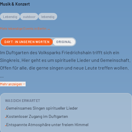
Musik & Konzert
Lebendig
outdoor
lebendig
Mehr
lebendige
Events in Berlin →
DAYT · IN UNSEREN WORTEN
ORIGINAL
Im Duftgarten des Volksparks Friedrichshain trifft sich ein
Singkreis. Hier geht es um spirituelle Lieder und Gemeinschaft.
Offen für alle, die gerne singen und neue Leute treffen wollen.
Es ist ein kostenloses Event. Einfach hingehen und mitmachen.
Mehr anzeigen
Eine gute Gelegenheit, den Alltag hinter sich zu lassen und
neue Klänge zu entdecken.
WAS DICH ERWARTET
Gemeinsames Singen spiritueller Lieder
•
Das Setting ist draußen. Bei gutem Wetter eine entspannte
Kostenloser Zugang im Duftgarten
•
Sache. Für alle, die Musik in der Natur schätzen.
Entspannte Atmosphäre unter freiem Himmel
•