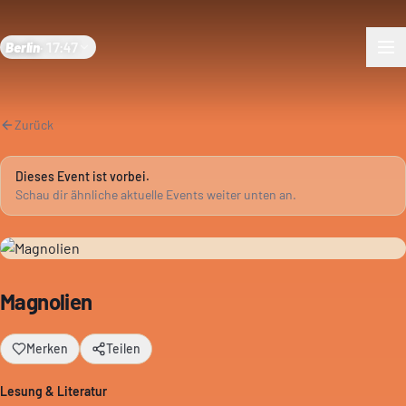
Berlin
·
17:47
Zurück
Dieses Event ist vorbei.
Schau dir ähnliche aktuelle Events weiter unten an.
Magnolien
Merken
Teilen
Lesung & Literatur