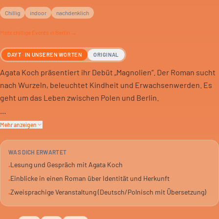
Chillig
indoor
nachdenklich
Mehr
chillige
Events in Berlin →
DAYT · IN UNSEREN WORTEN
ORIGINAL
Agata Koch präsentiert ihr Debüt „Magnolien“. Der Roman sucht
nach Wurzeln, beleuchtet Kindheit und Erwachsenwerden. Es
geht um das Leben zwischen Polen und Berlin.
Die Autorin verbindet ihre persönliche Geschichte mit
Mehr anzeigen
europäischen Umbrüchen. Fragen nach Identität, Erinnerung
und Entscheidungen stehen im Mittelpunkt.
WAS DICH ERWARTET
Lesung und Gespräch mit Agata Koch
•
Die Veranstaltung findet im Maschinenhaus der Kulturbrauerei
Einblicke in einen Roman über Identität und Herkunft
•
statt. Agata Koch liest, Magda Schwabe moderiert und Dorota
Zweisprachige Veranstaltung (Deutsch/Polnisch mit Übersetzung)
•
Danielewicz spricht. Die Lesung ist zweisprachig: Deutsch und
Polnisch, mit Übersetzung.