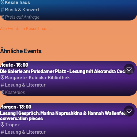
Kesselhaus
Musik & Konzert
Preis auf Anfrage
Alle Events in
Kesselhaus
→
Ähnliche Events
Heute · 16:00
Die Galerie am Potsdamer Platz - Lesung mit Alexandra Cedrino
Margarete-Kubicka-Bibliothek
Lesung & Literatur
Kostenlos
Morgen · 13:00
Lesung | Gespräch:Marina Naprushkina & Hannah Wallenfels;
conversation pieces
Tropez
Lesung & Literatur