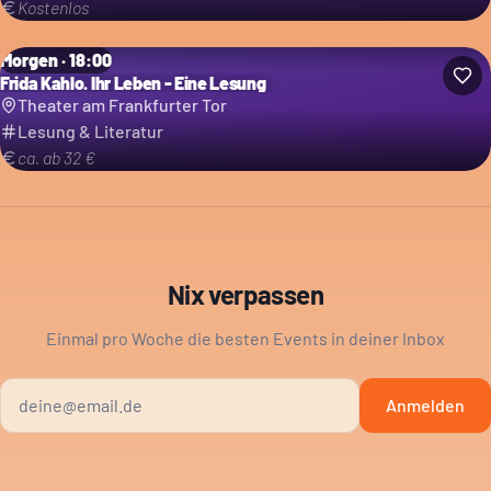
Kostenlos
Morgen · 18:00
Frida Kahlo. Ihr Leben - Eine Lesung
Theater am Frankfurter Tor
Lesung & Literatur
ca. ab 32 €
Nix verpassen
Einmal pro Woche die besten Events in deiner Inbox
Anmelden