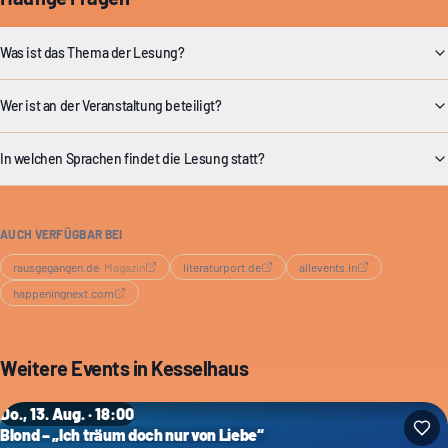
Was ist das Thema der Lesung?
Wer ist an der Veranstaltung beteiligt?
In welchen Sprachen findet die Lesung statt?
AUCH VERFÜGBAR BEI
rausgegangen.de
·
Magazin
literaturport.de
allevents.in
happeningnext.com
Weitere Events in
Kesselhaus
Do., 13. Aug. · 18:00
Blond – „Ich träum doch nur von Liebe“