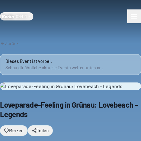
Berlin
·
09:01
Zurück
Dieses Event ist vorbei.
Schau dir ähnliche aktuelle Events weiter unten an.
Loveparade-Feeling in Grünau: Lovebeach –
Legends
Merken
Teilen