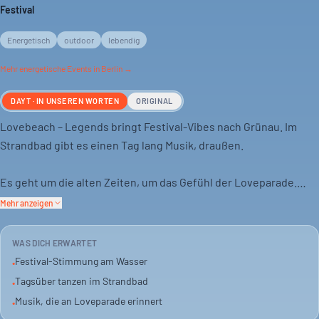
Festival
Energetisch
outdoor
lebendig
Mehr
energetische
Events in Berlin →
DAYT · IN UNSEREN WORTEN
ORIGINAL
Lovebeach – Legends bringt Festival-Vibes nach Grünau. Im
Strandbad gibt es einen Tag lang Musik, draußen.
Es geht um die alten Zeiten, um das Gefühl der Loveparade.
Hier triffst du Leute, die das noch kennen, oder es
Mehr anzeigen
kennenlernen wollen.
WAS DICH ERWARTET
Das Event ist für alle Altersgruppen offen, tagsüber und am
Festival-Stimmung am Wasser
•
Wasser. Eine gute Gelegenheit, den Sommer in Berlin zu feiern.
Tagsüber tanzen im Strandbad
•
Musik, die an Loveparade erinnert
•