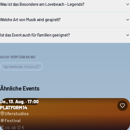
Was ist das Besondere am Lovebeach – Legends?
Welche Art von Musik wird gespielt?
Ist das Event auch für Familien geeignet?
AUCH VERFÜGBAR BEI
tip-berlin.de
·
Magazin
Ähnliche Events
Do., 13. Aug. · 17:00
PLATFORM 14
Kategorie: Festival
Uferstudios
Festival
ca. ab 12 €