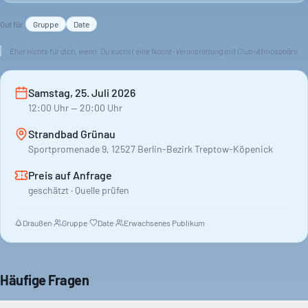
Gut für
Gruppe
Date
Eher nichts für dich, wenn:
Du suchst eine Nacht-Veranstaltung mit Club-Atmosphäre.
Samstag, 25. Juli 2026
12:00
Uhr
— 20:00 Uhr
Strandbad Grünau
Sportpromenade 9, 12527 Berlin-Bezirk Treptow-Köpenick
Preis auf Anfrage
geschätzt · Quelle prüfen
Draußen
·
Gruppe
·
Date
·
Erwachsenes Publikum
Häufige Fragen