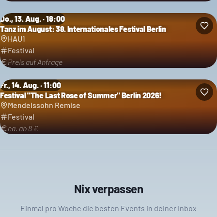
Do., 13. Aug. · 18:00
Tanz im August: 38. Internationales Festival Berlin
Kategorie: Festival
HAU1
Festival
Preis auf Anfrage
Fr., 14. Aug. · 11:00
Festival "The Last Rose of Summer" Berlin 2026!
Kategorie: Festival
Mendelssohn Remise
Festival
ca. ab 8 €
Nix verpassen
Einmal pro Woche die besten Events in deiner Inbox