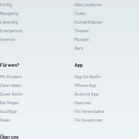
Chillig
Alle Locations
Neugierig
Clubs
Lebendig
Konzerthäuser
Energetisch
Theater
Intensiv
Museen
Bars
Für wen?
App
Mit Kindern
App für Berlin
Date-Ideen
iPhone App
Queer Berlin
Android App
Bei Regen
Features
Ausflüge
Für Veranstalter
Deals
Für Investoren
Über uns