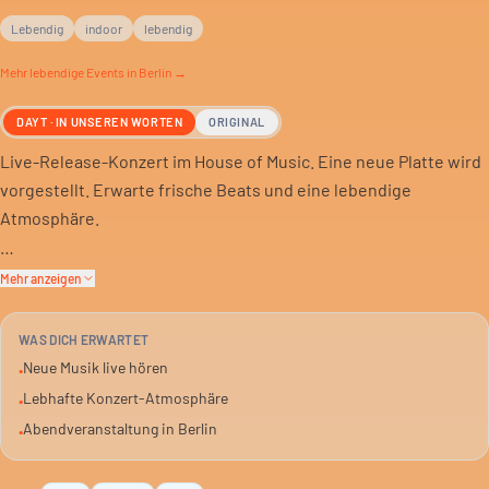
Lebendig
indoor
lebendig
Mehr
lebendige
Events in Berlin →
DAYT · IN UNSEREN WORTEN
ORIGINAL
Live-Release-Konzert im House of Music. Eine neue Platte wird
vorgestellt. Erwarte frische Beats und eine lebendige
Atmosphäre.
Das Event startet um 19 Uhr und geht bis 21:30 Uhr. Du bist solo,
Mehr anzeigen
mit Freunden oder zum Date willkommen. Die Stimmung ist
lebhaft und kulturell.
WAS DICH ERWARTET
Neue Musik live hören
•
Tickets gibt es ab 30 Euro. Einlass für gemischtes erwachsenes
Lebhafte Konzert-Atmosphäre
•
Publikum. Ein Abend für Musikliebhaber.
Abendveranstaltung in Berlin
•