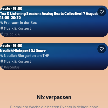
Heute · 16:00
Tea & Listening Session: Analog Beats Collective | 7 August •
18:00–20:30
Freiraum in der Box
Musik & Konzert
ca. ab 18 €
Heute · 16:00
Neulich Mixtapes | DJ Dcurv
Neulich Biergarten am THF
Musik & Konzert
Kostenlos
Nix verpassen
Einmal pro Woche die besten Events in deiner Inbox