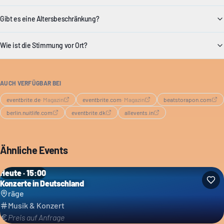
Gibt es eine Altersbeschränkung?
Wie ist die Stimmung vor Ort?
AUCH VERFÜGBAR BEI
eventbrite.de
·
Magazin
eventbrite.com
·
Magazin
beatstorapon.com
berlin.nuitlife.com
eventbrite.dk
allevents.in
Ähnliche Events
Heute · 15:00
Konzerte in Deutschland
räge
Musik & Konzert
Preis auf Anfrage