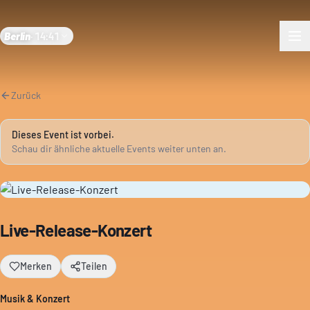
Berlin
·
14:41
Zurück
Dieses Event ist vorbei.
Schau dir ähnliche aktuelle Events weiter unten an.
Live-Release-Konzert
Merken
Teilen
Musik & Konzert