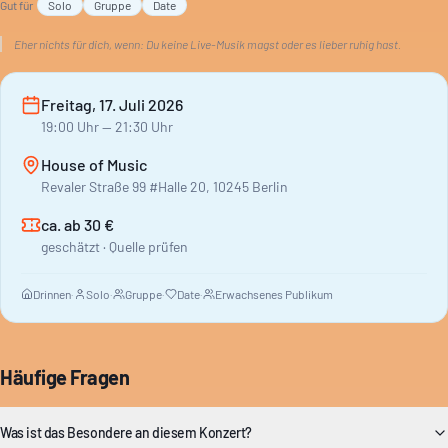
Gut für
Solo
Gruppe
Date
Eher nichts für dich, wenn:
Du keine Live-Musik magst oder es lieber ruhig hast.
Freitag, 17. Juli 2026
19:00
Uhr
— 21:30 Uhr
House of Music
Revaler Straße 99 #Halle 20, 10245 Berlin
ca. ab 30 €
geschätzt · Quelle prüfen
Drinnen
·
Solo
·
Gruppe
·
Date
·
Erwachsenes Publikum
Häufige Fragen
Was ist das Besondere an diesem Konzert?