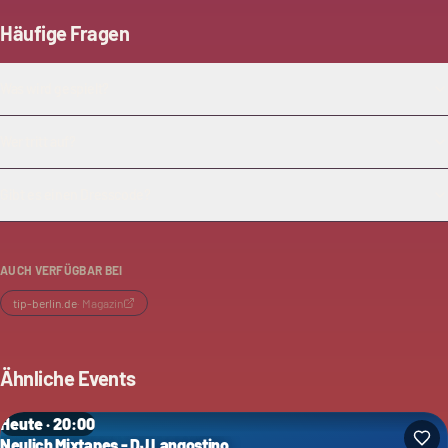
Häufige Fragen
Was wird gespielt?
Wer tritt auf?
Gibt es einen Dresscode?
AUCH VERFÜGBAR BEI
tip-berlin.de
·
Magazin
Ähnliche Events
Heute · 20:00
Neulich Mixtapes - DJ Langostino