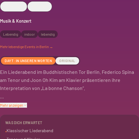
Merken
Teilen
Musik & Konzert
Lebendig
indoor
lebendig
Mehr
lebendige
Events in Berlin →
DAYT · IN UNSEREN WORTEN
ORIGINAL
Ein Liederabend im Buddhistischen Tor Berlin. Federico Spina
am Tenor und Joon Oh Kim am Klavier präsentieren ihre
Interpretation von „La bonne Chanson“.
Das Programm konzentriert sich auf Paul Verlaine und Gabriel
Mehr anzeigen
Fauré. Eine Gelegenheit für klassische Musik in
ungewöhnlichem Ambiente.
WAS DICH ERWARTET
Klassischer Liederabend
•
Der Eintritt ist frei. Spenden sind willkommen.