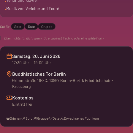
Tenor und Klavier
•
Musik von Verlaine und Fauré
•
Gut für
Solo
Date
Gruppe
Eher nichts für dich, wenn:
Du erwartest Techno oder eine wilde Party.
Samstag, 20. Juni 2026
17:30
Uhr
— 19:00 Uhr
Buddhistisches Tor Berlin
Grimmstraße 11B-C, 10967 Berlin-Bezirk Friedrichshain-
Kreuzberg
Kostenlos
Eintritt frei
Drinnen
·
Solo
·
Gruppe
·
Date
·
Erwachsenes Publikum