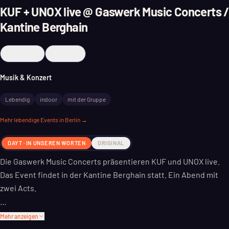
KUF + UNOX live @ Gaswerk Music Concerts /
Kantine Berghain
Merken
Teilen
Musik & Konzert
Lebendig
indoor
mit der Gruppe
Mehr
lebendige
Events in Berlin →
DAYT · IN UNSEREN WORTEN
ORIGINAL
Die Gaswerk Music Concerts präsentieren KUF und UNOX live.
Das Event findet in der Kantine Berghain statt. Ein Abend mit
zwei Acts.
KUF und UNOX spielen ihre Konzerte. Die Kantine Berghain
Mehr anzeigen
bietet den Rahmen dafür. Es ist ein Indoor-Event.