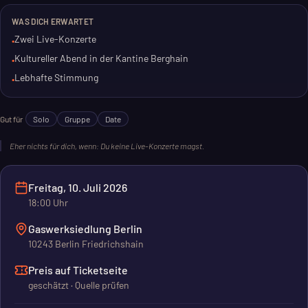
WAS DICH ERWARTET
Der Abend ist für dich, wenn du Live-Musik magst. Du kannst
Zwei Live-Konzerte
•
alleine kommen, mit Freunden oder zum Date. Es ist ein
Kultureller Abend in der Kantine Berghain
•
kultureller und lebhafter Abend.
Lebhafte Stimmung
•
Gut für
Solo
Gruppe
Date
Eher nichts für dich, wenn:
Du keine Live-Konzerte magst.
Freitag, 10. Juli 2026
18:00
Uhr
Gaswerksiedlung Berlin
10243 Berlin Friedrichshain
Preis auf Ticketseite
geschätzt · Quelle prüfen