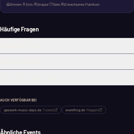
Drinnen
·
Solo
·
Gruppe
·
Date
·
Erwachsenes Publikum
Häufige Fragen
Was ist das für ein Event?
Wo findet das Event statt?
Welche Art von Musik wird gespielt?
AUCH VERFÜGBAR BEI
gaswerk-music-days.de
·
Tickets
eventfrog.de
·
Magazin
Ähnliche Events