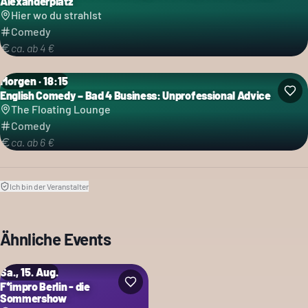
Alexanderplatz
Hier wo du strahlst
Comedy
ca. ab 4 €
Morgen · 18:15
English Comedy – Bad 4 Business: Unprofessional Advice
Kategorie: Comedy
The Floating Lounge
Comedy
ca. ab 6 €
Ich bin der Veranstalter
Ähnliche Events
Sa., 15. Aug.
F*impro Berlin - die
Sommershow