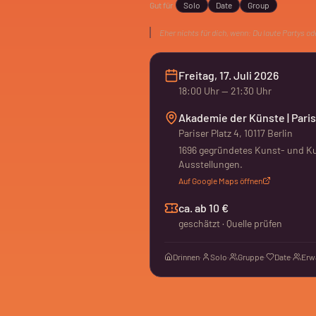
Gut für
Solo
Date
Group
Eher nichts für dich, wenn:
Du laute Partys o
Freitag, 17. Juli 2026
18:00
Uhr
— 21:30 Uhr
Akademie der Künste | Paris
Pariser Platz 4, 10117 Berlin
1696 gegründetes Kunst- und Kul
Ausstellungen.
Auf Google Maps öffnen
ca. ab 10 €
geschätzt · Quelle prüfen
Drinnen
·
Solo
·
Gruppe
·
Date
·
Erw