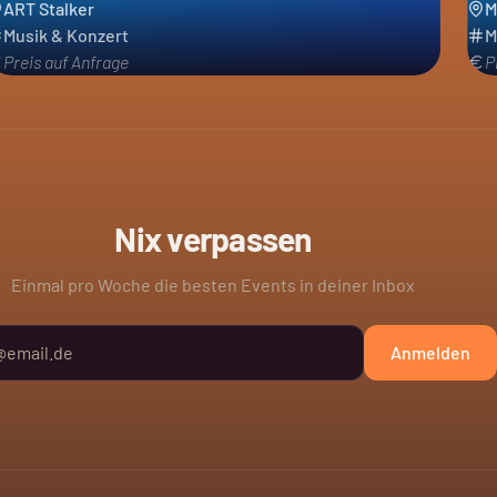
ART Stalker
M
Musik & Konzert
M
Preis auf Anfrage
P
Nix verpassen
Einmal pro Woche die besten Events in deiner Inbox
Anmelden