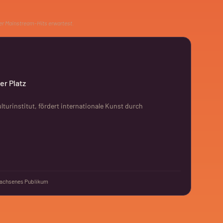
der Mainstream-Hits erwartest.
er Platz
turinstitut, fördert internationale Kunst durch
achsenes Publikum