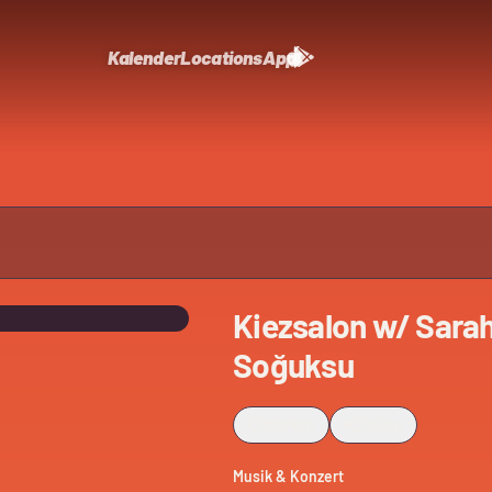
Kalender
Locations
App
Kiezsalon w/ Sarah 
Soğuksu
Merken
Teilen
Musik & Konzert