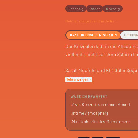
Lebendig
indoor
lebendig
Mehr
lebendige
Events in Berlin →
DAYT · IN UNSEREN WORTEN
ORIGIN
Der Kiezsalon lädt in die Akademi
vielleicht nicht auf dem Schirm ha
Sarah Neufeld und Elif Gülin Soğuk
Musik im Vordergrund. Keine gro
Mehr anzeigen
Für dich, wenn du neue Klänge su
WAS DICH ERWARTET
verbringen willst. Das ist kein E
Zwei Konzerte an einem Abend
•
Genuss.
Intime Atmosphäre
•
Musik abseits des Mainstreams
•