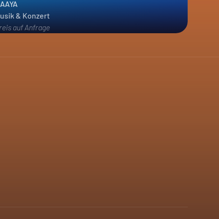
AAYA
usik & Konzert
reis auf Anfrage