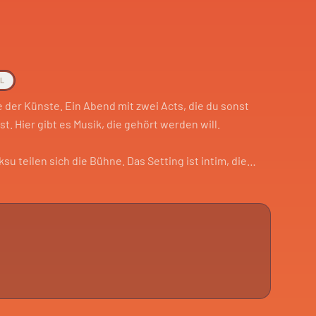
AL
e der Künste. Ein Abend mit zwei Acts, die du sonst
st. Hier gibt es Musik, die gehört werden will.
su teilen sich die Bühne. Das Setting ist intim, die
ße Show, sondern konzentriertes Hören.
chst oder einfach einen ruhigen Abend mit guter Musik
vent für laute Partys, sondern für den bewussten