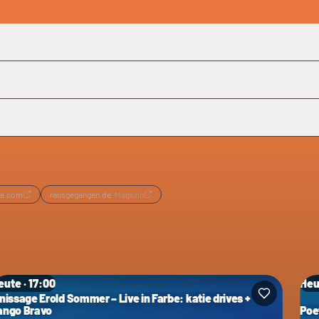
re.com
rausgegangen.de
·
Magazin
eute · 17:00
Heu
inissage Erold Sommer – Live in Farbe: katie drives +
ango Bravo
Poe