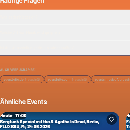
Häufige Fragen
Was ist der Kiezsalon?
Welche Art von Musik wird gespielt?
Ist die Veranstaltung drinnen oder draußen?
AUCH VERFÜGBAR BEI
eventbrite.de
·
Magazin
eventbrite.com
·
Magazin
events.musicofourdesi
Ähnliche Events
Heute · 17:00
H
Bergfunk Special mit tba & Agatha Is Dead, Berlin,
F
FLUXBAU, Mi, 24.06.2026
T