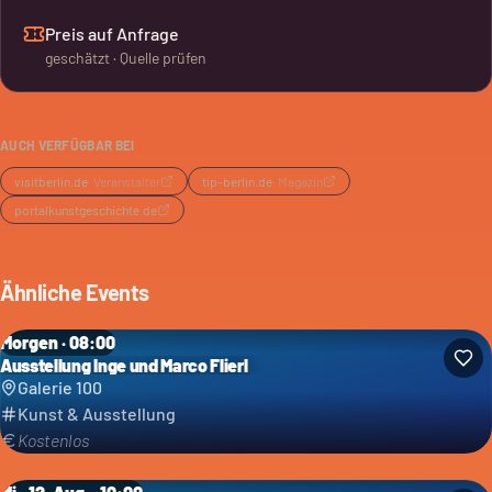
Preis auf Anfrage
geschätzt · Quelle prüfen
AUCH VERFÜGBAR BEI
visitberlin.de
·
Veranstalter
tip-berlin.de
·
Magazin
portalkunstgeschichte.de
Ähnliche Events
Morgen · 08:00
Ausstellung Inge und Marco Flierl
Galerie 100
Kunst & Ausstellung
Kostenlos