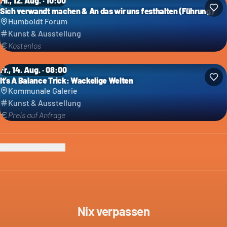
Mi., 12. Aug. · 10:00
Sich verwandt machen & An das wir uns festhalten (Führung)
Humboldt Forum
Kunst & Ausstellung
Kostenlos
Fr., 14. Aug. · 08:00
It’s A Balance Trick: Wackelige Welten
Kommunale Galerie
Kunst & Ausstellung
Preis auf Anfrage
Ich bin der Veranstalter
Nix verpassen