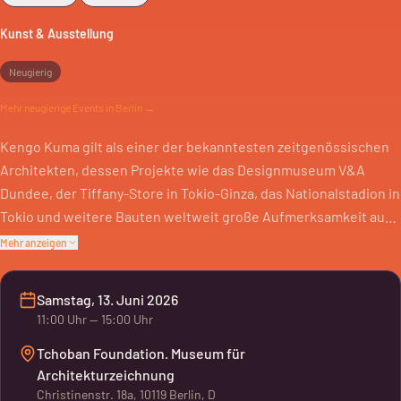
Kunst & Ausstellung
Neugierig
Mehr
neugierige
Events in Berlin →
Kengo Kuma gilt als einer der bekanntesten zeitgenössischen
Architekten, dessen Projekte wie das Designmuseum V&A
Dundee, der Tiffany-Store in Tokio-Ginza, das Nationalstadion in
Tokio und weitere Bauten weltweit große Aufmerksamkeit auf
sich gezogen haben. Der natürliche Bezug zum Kontext, zur…
Mehr anzeigen
Samstag, 13. Juni 2026
11:00
Uhr
— 15:00 Uhr
Tchoban Foundation. Museum für
Architekturzeichnung
Christinenstr. 18a, 10119 Berlin, D