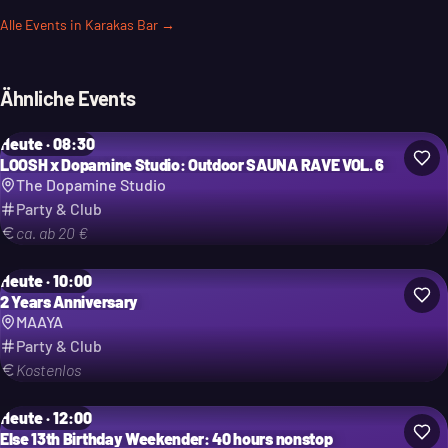
Alle Events in
Karakas Bar
→
Ähnliche Events
Heute · 08:30
LOOSH x Dopamine Studio: Outdoor SAUNA RAVE VOL. 6
The Dopamine Studio
Party & Club
ca. ab 20 €
Heute · 10:00
2 Years Anniversary
MAAYA
Party & Club
Kostenlos
Heute · 12:00
Else 13th Birthday Weekender: 40 hours nonstop