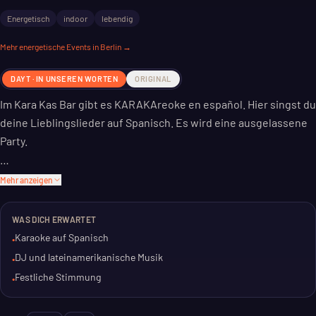
Energetisch
indoor
lebendig
Mehr
energetische
Events in Berlin →
DAYT · IN UNSEREN WORTEN
ORIGINAL
Im Kara Kas Bar gibt es KARAKAreoke en español. Hier singst du
deine Lieblingslieder auf Spanisch. Es wird eine ausgelassene
Party.
Das Event ist für alle, die Lust auf eine gute Zeit haben. Ob
Mehr anzeigen
allein oder mit Freunden, hier kommt Stimmung auf. Ein DJ
sorgt für die passende Musik.
WAS DICH ERWARTET
Karaoke auf Spanisch
•
Erwarte einen Abend voller lateinamerikanischer Rhythmen
DJ und lateinamerikanische Musik
•
und Gesang. Die Party startet am 12. Juli 2026 um 15:30 Uhr und
Festliche Stimmung
•
geht bis 18:00 Uhr. Tickets gibt es ab 3 Euro.