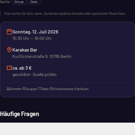
Gut für
Group
Date
Eher nichts für dich, wenn:
Du keinen Spaß an Karaoke oder spanischer Musik hast.
Sonntag, 12. Juli 2026
15:30
Uhr
— 18:00 Uhr
Karakas Bar
Kurfürstenstraße 9, 10785 Berlin
ca. ab 3 €
geschätzt · Quelle prüfen
Drinnen
·
Gruppe
·
Date
·
Erwachsenes Publikum
Häufige Fragen
Was kostet der Eintritt?