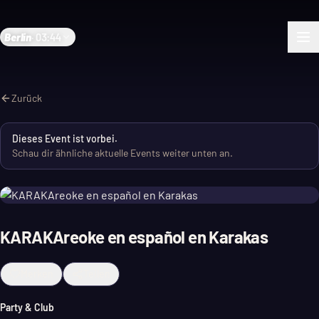
Berlin
·
03:44
Zurück
Dieses Event ist vorbei.
Schau dir ähnliche aktuelle Events weiter unten an.
KARAKAreoke en español en Karakas
Merken
Teilen
Party & Club