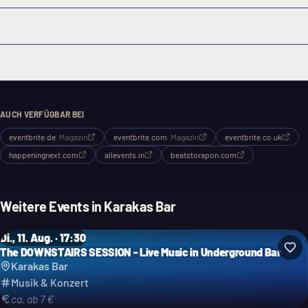
Welche Art von Musik wird gespielt?
Für wen ist das Event geeignet?
AUCH VERFÜGBAR BEI
eventbrite.de
·
Magazin
eventbrite.com
·
Magazin
eventbrite.co.uk
happeningnext.com
allevents.in
beatstorapon.com
Weitere Events in
Karakas Bar
Di., 11. Aug. · 17:30
The DOWNSTAIRS SESSION - Live Music in Underground Bar
Karakas Bar
Musik & Konzert
ca. ab 7 €