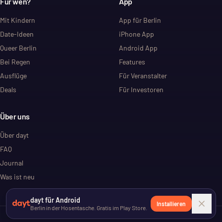
Für wen?
App
Mit Kindern
App für Berlin
Date-Ideen
iPhone App
Queer Berlin
Android App
Bei Regen
Features
Ausflüge
Für Veranstalter
Deals
Für Investoren
Über uns
Über dayt
FAQ
Journal
Was ist neu
dayt für Android
Installieren
Berlin in der Hosentasche. Gratis im Play Store.