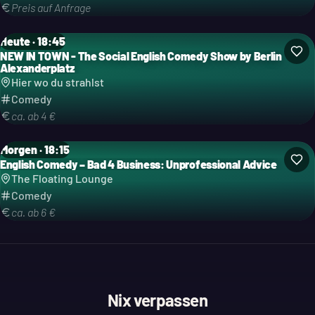
Preis auf Anfrage
Heute · 18:45
NEW IN TOWN - The Social English Comedy Show by Berlin
Kategorie: Comedy
Alexanderplatz
Hier wo du strahlst
Comedy
ca. ab 4 €
Morgen · 18:15
English Comedy – Bad 4 Business: Unprofessional Advice
Kategorie: Comedy
The Floating Lounge
Comedy
ca. ab 6 €
Nix verpassen