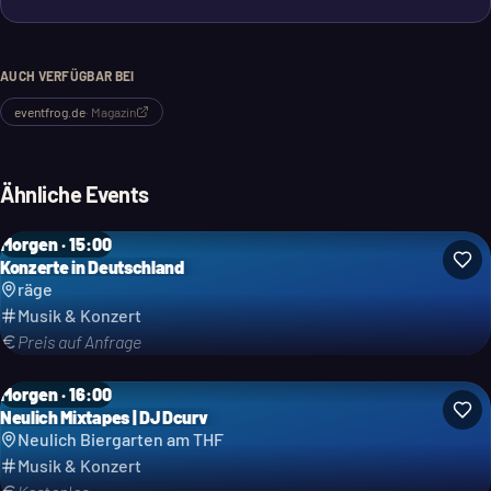
ist ein gemütlicher Ort, der für seine authentische Atmosphäre
und die freundlichen Betreiber bekannt ist. Du kannst hier
alleine, mit Freunden oder zum Date hingehen.
AUCH VERFÜGBAR BEI
eventfrog.de
·
Magazin
Ähnliche Events
Morgen · 15:00
Konzerte in Deutschland
räge
Musik & Konzert
Preis auf Anfrage
Morgen · 16:00
Neulich Mixtapes | DJ Dcurv
Neulich Biergarten am THF
Musik & Konzert