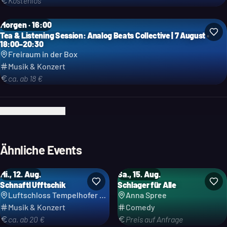
Kostenlos
Morgen · 16:00
Tea & Listening Session: Analog Beats Collective | 7 August •
18:00–20:30
Freiraum in der Box
Musik & Konzert
ca. ab 18 €
Ich bin der Veranstalter
Ähnliche Events
Mi., 12. Aug.
Sa., 15. Aug.
Schnaftl Ufftschik
Schlager für Alle
Kategorie: Comedy
Luftschloss Tempelhofer Feld
Anna Spree
Musik & Konzert
Comedy
ca. ab 20 €
Preis auf Anfrage