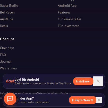
Queer Berlin
Android App
Bei Regen
Features
Ausflüge
Für Veranstalter
Deals
Für Investoren
Über uns
Über dayt
FAQ
Journal
Was ist neu
dayt für Android
Installieren
Berlin in der Hosentasche. Gratis im Play Store.
hello@dayt.events
Impressum
Datenschutz
Konto löschen
©
2026
Lieber in der App?
dayt. Alle Rechte vorbehalten.
In dayt öffnen
Speichern, teilen, in der Karte sehen.