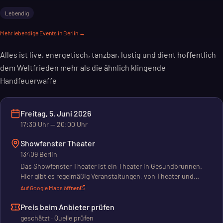
Lebendig
Mehr
lebendige
Events in Berlin →
Alles ist live, energetisch, tanzbar, lustig und dient hoffentlich
dem Weltfrieden mehr als die ähnlich klingende
Handfeuerwaffe
Freitag, 5. Juni 2026
17:30
Uhr
— 20:00 Uhr
Showfenster Theater
13409 Berlin
Das Showfenster Theater ist ein Theater in Gesundbrunnen.
Hier gibt es regelmäßig Veranstaltungen, von Theater und
Comedy bis zu Musik und Lesungen. Auch Community-Events
Auf Google Maps öffnen
wie Kneipenquiz stehen auf dem Programm. Das Programm
läuft vor allem am Wochenende, Donnerstag bis
Preis beim Anbieter prüfen
Samstagabend. Aber auch nachmittags finden Events statt. Es
geschätzt · Quelle prüfen