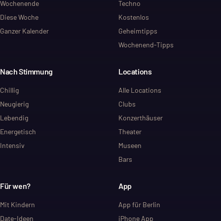
Wochenende
Techno
Diese Woche
Kostenlos
Ganzer Kalender
Geheimtipps
Wochenend-Tipps
Nach Stimmung
Locations
Chillig
Alle Locations
Neugierig
Clubs
Lebendig
Konzerthäuser
Energetisch
Theater
Intensiv
Museen
Bars
Für wen?
App
Mit Kindern
App für Berlin
Date-Ideen
iPhone App