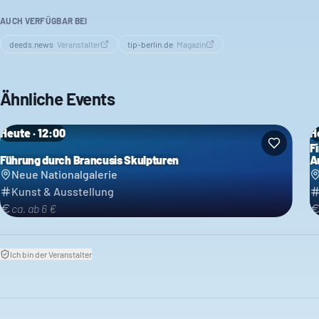
AUCH VERFÜGBAR BEI
deeds.news
·
Veranstalter
tip-berlin.de
·
Magazin
Ähnliche Events
Heute · 12:00
H
F
Führung durch Brancusis Skulpturen
A
Neue Nationalgalerie
Kunst & Ausstellung
ca. ab 6 €
Ich bin der Veranstalter