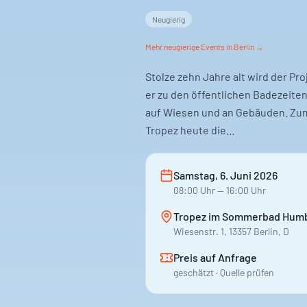
Neugierig
Mehr
neugierige
Events in Berlin →
Stolze zehn Jahre alt wird der P
er zu den öffentlichen Badezeiten
auf Wiesen und an Gebäuden. Zum
Tropez heute die…
Samstag, 6. Juni 2026
08:00
Uhr
— 16:00 Uhr
Tropez im Sommerbad Humb
Wiesenstr. 1, 13357 Berlin, D
Preis auf Anfrage
geschätzt · Quelle prüfen