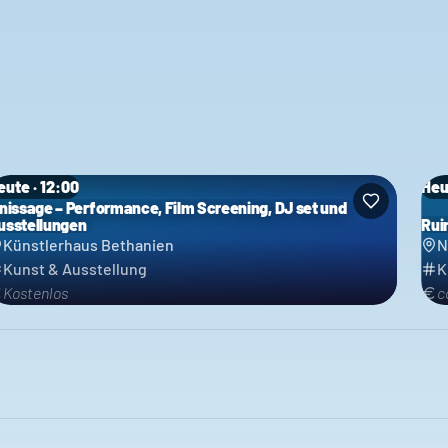
eute · 12:00
Heu
inissage – Performance, Film Screening, DJ set und
usstellungen
Rui
Künstlerhaus Bethanien
N
Kunst & Ausstellung
K
Kostenlos
c