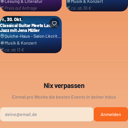
Lesung & Literatur
Musik & Konzert
Preis auf Anfrage
ca. ab 36 €
Fr., 30. Okt.
Classical Guitar Meets Latin &
Jazz mit Jens Müller
Quiche-Haus - Salon L'écritoire
Musik & Konzert
ca. ab 13 €
Nix verpassen
Einmal pro Woche die besten Events in deiner Inbox
Anmelden