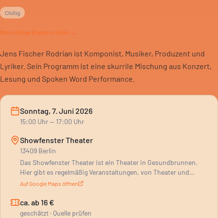
Chillig
Mehr
chillige
Events in Berlin →
Jens Fischer Rodrian ist Komponist, Musiker, Produzent und
Lyriker. Sein Programm ist eine skurrile Mischung aus Konzert,
Lesung und Spoken Word Performance.
Sonntag, 7. Juni 2026
15:00
Uhr
— 17:00 Uhr
Showfenster Theater
13409 Berlin
Das Showfenster Theater ist ein Theater in Gesundbrunnen.
Hier gibt es regelmäßig Veranstaltungen, von Theater und
Comedy bis zu Musik und Lesungen. Auch Community-Events
Auf Google Maps öffnen
wie Kneipenquiz stehen auf dem Programm. Das Programm
läuft vor allem am Wochenende, Donnerstag bis
ca. ab 16 €
Samstagabend. Aber auch nachmittags finden Events statt. Es
geschätzt · Quelle prüfen