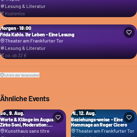
Lesung & Literatur
Kostenlos
Morgen · 18:00
Frida Kahlo. Ihr Leben - Eine Lesung
Theater am Frankfurter Tor
Lesung & Literatur
ca. ab 32 €
Ich bin der Veranstalter
Ähnliche Events
So., 9. Aug.
Mi., 12. Aug.
Worte & Klänge im August:
Beziehungs-weise - Eine
Zirko Soni, Moderation:
Hommage an Roger Cicero
Jacqueline Bleinagel
Kunsthaus sans titre
Theater am Frankfurter Tor