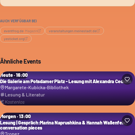
ist ein gemütlicher Ort, der für seine authentische Atmosphäre
und die freundlichen Betreiber bekannt ist. Du kannst hier
alleine, mit Freunden oder zum Date hingehen.
AUCH VERFÜGBAR BEI
eventfrog.de
·
Magazin
veranstaltungen.meinestadt.de
yesticket.org
Ähnliche Events
Heute · 16:00
Die Galerie am Potsdamer Platz - Lesung mit Alexandra Cedrino
Margarete-Kubicka-Bibliothek
Lesung & Literatur
Kostenlos
Morgen · 13:00
Lesung | Gespräch:Marina Naprushkina & Hannah Wallenfels;
conversation pieces
Tropez