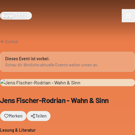
Berlin
·
17:32
Zurück
Dieses Event ist vorbei.
Schau dir ähnliche aktuelle Events weiter unten an.
Jens Fischer-Rodrian - Wahn & Sinn
Merken
Teilen
Lesung & Literatur