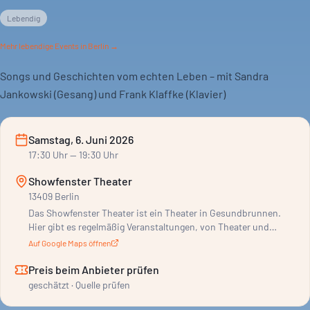
Lebendig
Mehr
lebendige
Events in Berlin →
Songs und Geschichten vom echten Leben – mit Sandra
Jankowski (Gesang) und Frank Klaffke (Klavier)
Samstag, 6. Juni 2026
17:30
Uhr
— 19:30 Uhr
Showfenster Theater
13409 Berlin
Das Showfenster Theater ist ein Theater in Gesundbrunnen.
Hier gibt es regelmäßig Veranstaltungen, von Theater und
Comedy bis zu Musik und Lesungen. Auch Community-Events
Auf Google Maps öffnen
wie Kneipenquiz stehen auf dem Programm. Das Programm
läuft vor allem am Wochenende, Donnerstag bis
Preis beim Anbieter prüfen
Samstagabend. Aber auch nachmittags finden Events statt. Es
geschätzt · Quelle prüfen
ist ein gemütlicher Ort, der für seine authentische Atmosphäre
und die freundlichen Betreiber bekannt ist. Du kannst hier