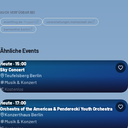
alleine, mit Freunden oder zum Date hingehen.
AUCH VERFÜGBAR BEI
eventfrog.de
·
Magazin
veranstaltungen.meinestadt.de
barrierefrei.berlin
Ähnliche Events
Heute · 15:00
Sky Concert
Teufelsberg Berlin
Musik & Konzert
Kostenlos
Heute · 17:00
Orchestra of the Americas & Penderecki Youth Orchestra
Konzerthaus Berlin
Musik & Konzert