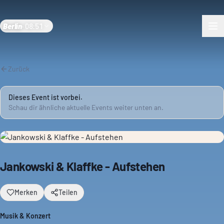
Berlin
·
08:51
Zurück
Dieses Event ist vorbei.
Schau dir ähnliche aktuelle Events weiter unten an.
Jankowski & Klaffke - Aufstehen
Merken
Teilen
Musik & Konzert