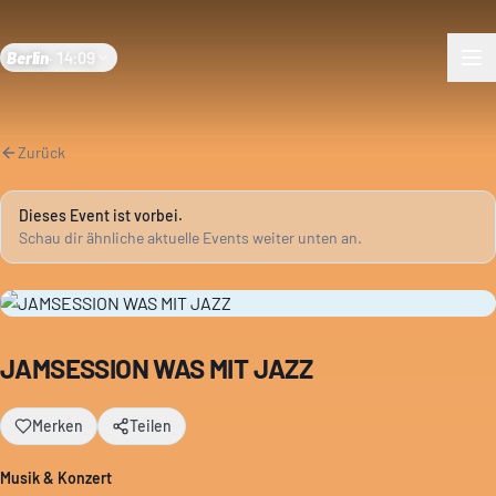
Berlin
·
14:09
Zurück
Dieses Event ist vorbei.
Schau dir ähnliche aktuelle Events weiter unten an.
JAMSESSION WAS MIT JAZZ
Merken
Teilen
Musik & Konzert