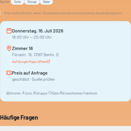
Gut für
Solo
Group
Date
Eher nichts für dich, wenn:
Du erwartest ein durchstrukturiertes Konzertprogramm.
Donnerstag, 16. Juli 2026
18:00
Uhr
— 20:00 Uhr
Zimmer 16
Florastr. 16, 13187 Berlin, D
Auf Google Maps öffnen
Preis auf Anfrage
geschätzt · Quelle prüfen
Drinnen
·
Solo
·
Gruppe
·
Date
·
Erwachsenes Publikum
Häufige Fragen