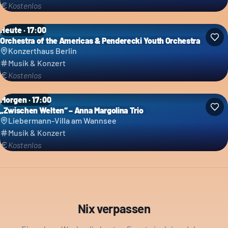
Kostenlos
Heute · 17:00
Orchestra of the Americas & Penderecki Youth Orchestra
Konzerthaus Berlin
Musik & Konzert
Kostenlos
Morgen · 17:00
„Zwischen Welten“ – Anna Margolina Trio
Liebermann-Villa am Wannsee
Musik & Konzert
Kostenlos
Nix verpassen