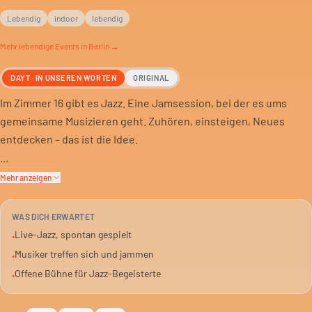
Lebendig
indoor
lebendig
Mehr
lebendige
Events in Berlin →
DAYT · IN UNSEREN WORTEN
ORIGINAL
Im Zimmer 16 gibt es Jazz. Eine Jamsession, bei der es ums
gemeinsame Musizieren geht. Zuhören, einsteigen, Neues
entdecken – das ist die Idee.
Du kannst jederzeit mitmachen. Oder einfach nur zuhören. Es
Mehr anzeigen
ist eine offene Bühne für Musiker und ein entspannter Abend
für alle Jazz-Fans.
WAS DICH ERWARTET
Live-Jazz, spontan gespielt
•
Das Ganze findet indoor statt. Eine gute Gelegenheit, den
Musiker treffen sich und jammen
•
Abend musikalisch ausklingen zu lassen. Oder ihn musikalisch
Offene Bühne für Jazz-Begeisterte
•
zu starten.