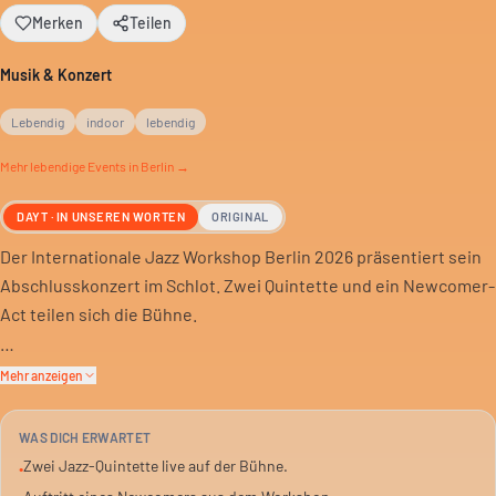
Merken
Teilen
Musik & Konzert
Lebendig
indoor
lebendig
Mehr
lebendige
Events in Berlin →
DAYT · IN UNSEREN WORTEN
ORIGINAL
Der Internationale Jazz Workshop Berlin 2026 präsentiert sein
Abschlusskonzert im Schlot. Zwei Quintette und ein Newcomer-
Act teilen sich die Bühne.
Das Strazdiņa – Strakhof Quintett trifft auf das Wohlfarth –
Mehr anzeigen
Peuker Quintett. Dazu kommt ein Nachwuchs-Act des
Workshops.
WAS DICH ERWARTET
Zwei Jazz-Quintette live auf der Bühne.
•
Ein Abend für Jazz-Liebhaber, die neue Klänge und etablierte