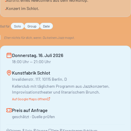
Auftritt eines Newcomers aus dem Workshop.
•
Talente erleben wollen. Das Schlot bietet dafür die passende
Konzert im Schlot.
•
intime Atmosphäre.
Gut für
Solo
Group
Date
Eher nichts für dich, wenn:
Du keinen Jazz magst.
Donnerstag, 16. Juli 2026
18:00
Uhr
— 21:00 Uhr
Kunstfabrik Schlot
Invalidenstr. 117, 10115 Berlin, D
Kellerclub mit täglichem Programm aus Jazzkonzerten,
Improvisationstheater und literarischem Brunch.
Auf Google Maps öffnen
Preis auf Anfrage
geschätzt · Quelle prüfen
Drinnen
·
Solo
·
Gruppe
·
Date
·
Erwachsenes Publikum