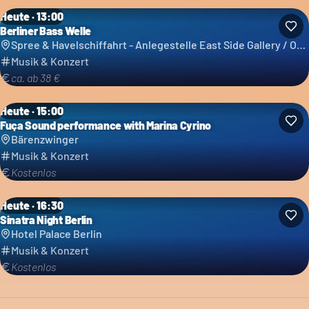
Heute · 13:00
Berliner Bass Welle
Spree & Havelschiffahrt - Anlegestelle East Side Gallery / Ostbahnhof - Reederei Grimm & Lindecke GbR
Musik & Konzert
ca. ab 38 €
Heute · 15:00
Fuça Sound performance with Marina Cyrino
Bärenzwinger
Musik & Konzert
Kostenlos
Heute · 16:30
Sinatra Night Berlin
Hotel Palace Berlin
Musik & Konzert
Kostenlos